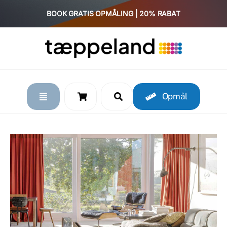
Skip
BOOK GRATIS OPMÅLING | 20% RABAT
to
content
Opmål