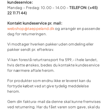
kundeservice:
Mandag – Fredag: 10.00 – 14.00 –
TELEFON: (+45)
22 11 71 44)
Kontakt kundeservice pr. mail:
webshop@taeppeland.dk
og arrangér en passende
dag for returneringen.
Vi modtager hverken pakker uden omdeling eller
pakker sendt pr. efterkrav.
Vi kan forestå returtransport fra 599,- i hele landet,
hvis dette ønskes, bedes du kontakte kundeservice
for nærmere aftale herom.
For produkter som endnu ikke er leveret kan du
fortryde købet ved at give tydelig meddelelse
herom.
Gem din faktura-mail da denne skal kunne fremvises
ved returnering. Har du fået varen som gave, skal du