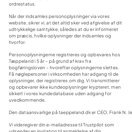
ordrestatus.
Når der indsamles personoplysninger via vores
website, sikrer vi, at det altid sker ved afgivelse af dit
udtrykkelige samtykke, således at du er informeret
om præcis, hvilke oplysninger der indsamles og
hvorfor.
Personoplysningerne registreres og opbevares hos
Tæppeland i 5 år – på grund af krav fra
bogføringsloven – hvorefter oplysningerne slettes.
Få nøglepersoner i virksomheden har adgang til de
oplysninger, der registreres om dig. Vi transmitterer
og opbevarer ikke kundeoplysninger krypteret, men
sikkert i vores kundedatabase uden adgang for
uvedkommende.
Den dataansvarlige på taeppeland.dk er CEO, Frank N. J
Vi videregiver din e-mailadresse til Trustpilot som
udsender en invitation til anmeldelse af din