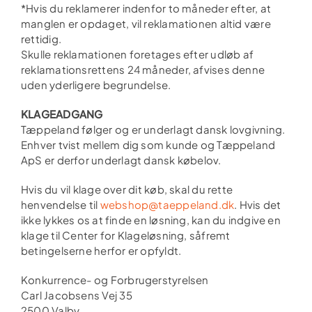
*Hvis du reklamerer indenfor to måneder efter, at
manglen er opdaget, vil reklamationen altid være
rettidig.
Skulle reklamationen foretages efter udløb af
reklamationsrettens 24 måneder, afvises denne
uden yderligere begrundelse.
KLAGEADGANG
Tæppeland følger og er underlagt dansk lovgivning.
Enhver tvist mellem dig som kunde og Tæppeland
ApS er derfor underlagt dansk købelov.
Hvis du vil klage over dit køb, skal du rette
henvendelse til
webshop@taeppeland.dk
. Hvis det
ikke lykkes os at finde en løsning, kan du indgive en
klage til Center for Klageløsning, såfremt
betingelserne herfor er opfyldt.
Konkurrence- og Forbrugerstyrelsen
Carl Jacobsens Vej 35
2500 Valby