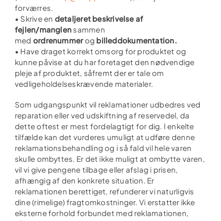
forværres.
• Skrive en
detaljeret beskrivelse af
fejlen/manglen
sammen
med
ordrenummer
og
billeddokumentation.
• Have draget korrekt omsorg for produktet og
kunne påvise at du har foretaget den nødvendige
pleje af produktet, såfremt der er tale om
vedligeholdelseskrævende materialer.
Som udgangspunkt vil reklamationer udbedres ved
reparation eller ved udskiftning af reservedel, da
dette oftest er mest fordelagtigt for dig. I enkelte
tilfælde kan det vurderes umuligt at udføre denne
reklamationsbehandling og i så fald vil hele varen
skulle ombyttes. Er det ikke muligt at ombytte varen,
vil vi give pengene tilbage eller afslag i prisen,
afhængig af den konkrete situation. Er
reklamationen berettiget, refunderer vi naturligvis
dine (rimelige) fragtomkostninger. Vi erstatter ikke
eksterne forhold forbundet med reklamationen,