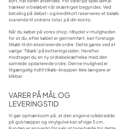
kort, når varen afsendes. For varer på specialmål
trækker vi beløbet når skæringen begyndes. Ved
betaling på debet- og kreditkort reserveres et beløb
svarende til ordrens total, på din konto.
Når du køber på vores shop, tilbyder vi muligheden
for at du, efter købet er gennemført, kan foretage
tilkøb til din eksisterende ordre. Dette gøres ved at
vælge ’Tilkøb’ på kvitteringssiden. Herefter
modtager du en ny ordrebekræftelse med den
samlede opdaterede ordre. Denne mulighed er
tilgængelig indtil tilkøb-knappen ikke længere er
klikbar.
VARER PÅ MÅL OG
LEVERINGSTID
Vi gør opmærksom på, at den angivne rullebredde
på gulvtæpper og vinylgulve kan afvige 5 cm.
Kunden er ansvarlig for selv at tage højde for dette