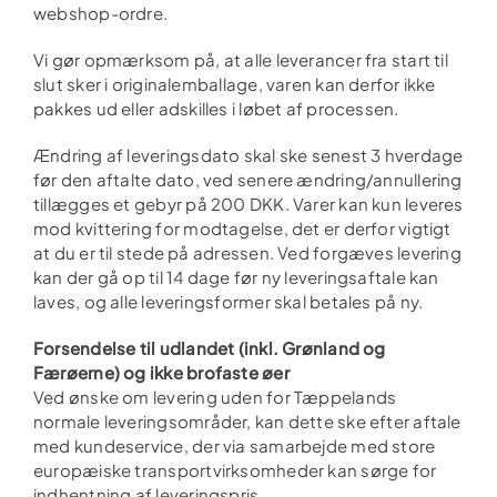
webshop-ordre.
Vi gør opmærksom på, at alle leverancer fra start til
slut sker i originalemballage, varen kan derfor ikke
pakkes ud eller adskilles i løbet af processen.
Ændring af leveringsdato skal ske senest 3 hverdage
før den aftalte dato, ved senere ændring/annullering
tillægges et gebyr på 200 DKK. Varer kan kun leveres
mod kvittering for modtagelse, det er derfor vigtigt
at du er til stede på adressen. Ved forgæves levering
kan der gå op til 14 dage før ny leveringsaftale kan
laves, og alle leveringsformer skal betales på ny.
Forsendelse til udlandet (inkl. Grønland og
Færøerne) og ikke brofaste øer
Ved ønske om levering uden for Tæppelands
normale leveringsområder, kan dette ske efter aftale
med kundeservice, der via samarbejde med store
europæiske transportvirksomheder kan sørge for
indhentning af leveringspris.