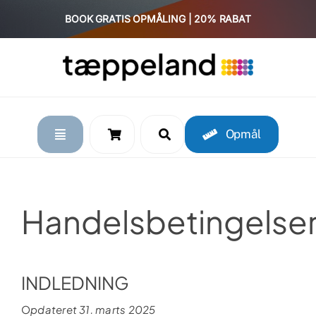
Skip
BOOK GRATIS OPMÅLING | 20% RABAT
to
content
Opmål
Handelsbetingelse
INDLEDNING
O
pdateret 31. marts 2025