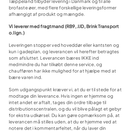
Tæppeland tilbyder levering i Danmark og til alle
brofaste øer, med flere forskellige leveringsformer
afhængigt af produkt og mængde.
Vi leverer med fragtmand (RB9, JJD, Brink Transport
o.lign.)
Leveringen stopper ved hoveddør eller kantsten og
kun i gadeplan, og leverancen vil herefter betragtes
som afsluttet. Leverancen bæres IKKE ind
medmindre du har tilkøbt denne service, og
chaufføren har ikke mulighed for at hjælpe med at
bære varen ind.
Som udgangspunkt kræver vi, at du er til stede for at
modtage din leverance. Hvis ingen er hjemme og
intet andet er aftalt, tages din ordre tilbage til
distributionscentralen, og du vil blive pålagt et gebyr
for ekstra udkørsel. Du kan gøre opmærksom på, at
leverancen må stilles uden, at du er hjemme ved at
notere det i kommentarfeltet, når du laver din