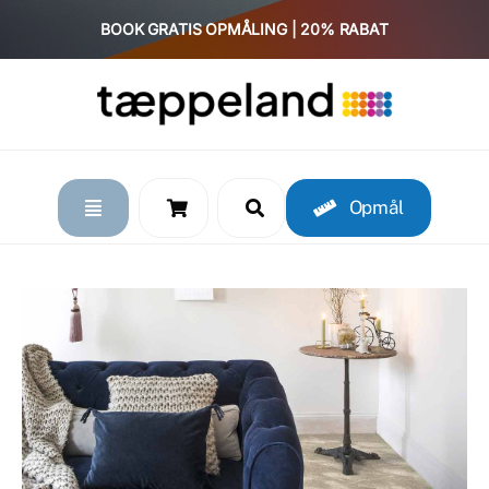
Skip
BOOK GRATIS OPMÅLING | 20% RABAT
to
content
Opmål