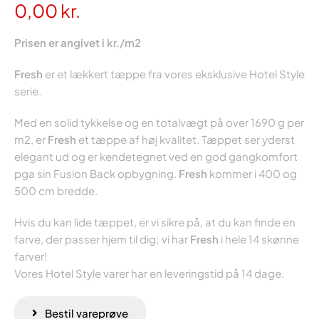
0,00
kr.
Prisen er angivet i kr./m2
Fresh
er et lækkert tæppe fra vores eksklusive Hotel Style
serie.
Med en solid tykkelse og en totalvægt på over 1690 g per
m2, er
Fresh
et tæppe af høj kvalitet. Tæppet ser yderst
elegant ud og er kendetegnet ved en god gangkomfort
pga sin Fusion Back opbygning.
Fresh
kommer i 400 og
500 cm bredde.
Hvis du kan lide tæppet, er vi sikre på, at du kan finde en
farve, der passer hjem til dig; vi har
Fresh
i hele 14 skønne
farver!
Vores Hotel Style varer har en leveringstid på 14 dage.
Bestil vareprøve