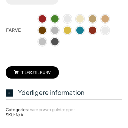
FARVE
TILFØJ TIL KURV
Yderligere information
Categories:
Vareprøver gulvtæpper
SKU:
N/A