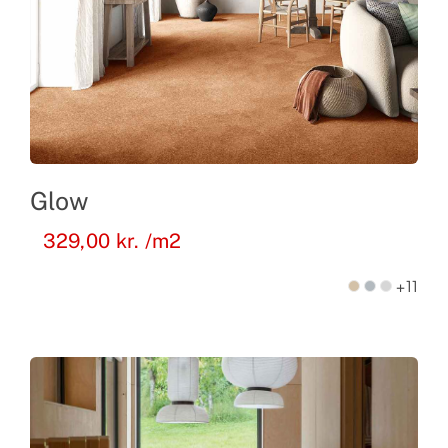
Glow
329,00
kr.
/m2
+11