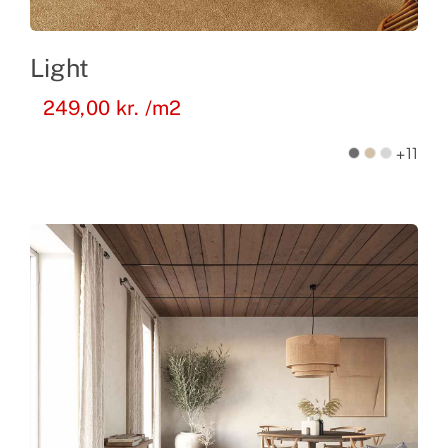
Light
249,00
kr.
/m2
+11