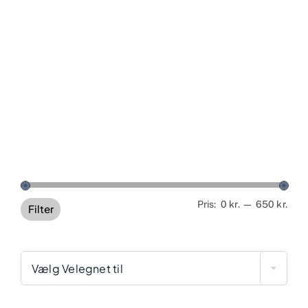
Min
Høj
Pris:
0 kr.
—
650 kr.
Filter
pris
pris
Vælg Velegnet til