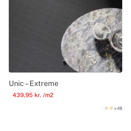
Unic – Extreme
439,95
kr.
/m2
+48