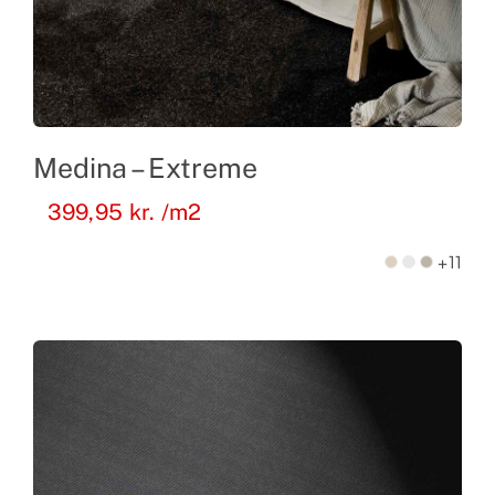
Medina – Extreme
399,95
kr.
/m2
+11