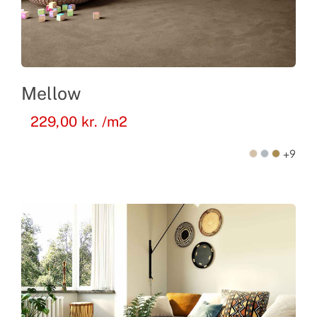
Mellow
229,00
kr.
/m2
+9