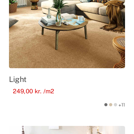
Light
249,00
kr.
/m2
+11