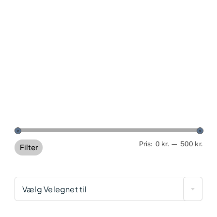
Min
Høj
Pris:
0 kr.
—
500 kr.
Filter
pris
pris
Vælg Velegnet til