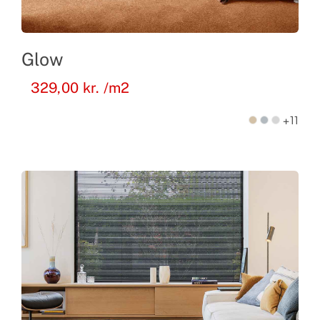
Glow
329,00
kr.
/m2
+11