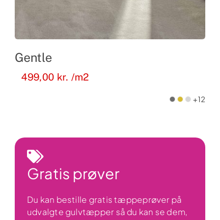
Gentle
499,00
kr.
/m2
+12
Gratis prøver
Du kan bestille gratis tæppeprøver på
udvalgte gulvtæpper så du kan se dem,