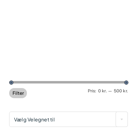
Min
Høj
Pris:
0 kr.
—
500 kr.
Filter
pris
pris
Vælg Velegnet til