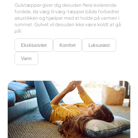
Gulvtæpper giver dig desuden flere isolerende
fordele, da væg til væg-tæpper både forbedrer
akustikken og hjælper med at holde på varmen i
rummet. Gulvet vil desuden ikke være koldt at gå
på!
Eksklusivitet
Komfort
Luksuriøst
Varm