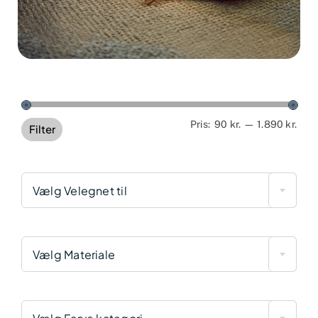
Min
Høj
Pris:
90 kr.
—
1.890 kr.
Filter
pris
pris
Vælg Velegnet til
Vælg Materiale