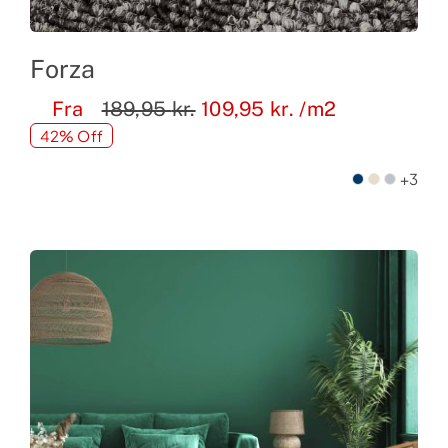
Forza
Fra
189,95
kr.
109,95
kr.
/m2
42% Off
+3