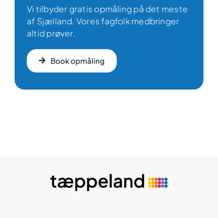
Vi tilbyder gratis opmåling på det meste
af Sjælland. Vores fagfolk medbringer
altid prøver.
Book opmåling