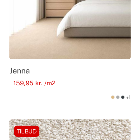
Jenna
159,95
kr.
/m2
+1
TILBUD