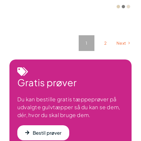
1
2
Next
Gratis prøver
Du kan bestille gratis tæppeprøver på
udvalgte gulvtæpper så du kan se dem,
dér, hvor du skal bruge dem.
Bestil prøver