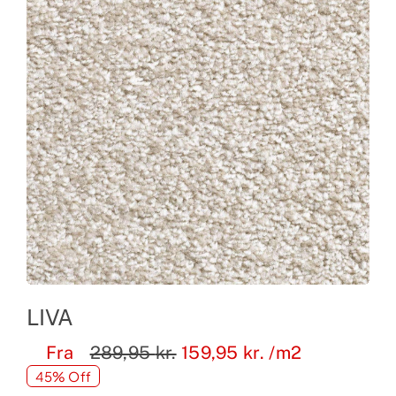
LIVA
Fra
289,95
kr.
159,95
kr.
/m2
45% Off