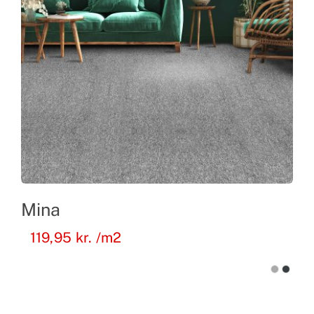
Mina
119,95
kr.
/m2