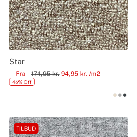
Star
Fra
174,95
kr.
94,95
kr.
/m2
46% Off
TILBUD