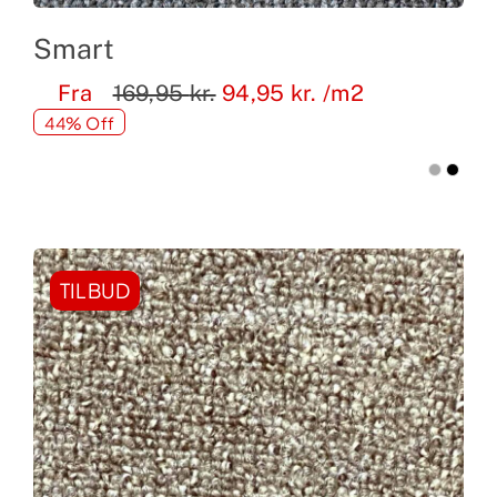
Smart
Fra
169,95
kr.
94,95
kr.
/m2
44% Off
TILBUD