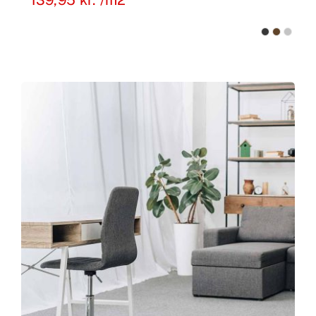
139,95
kr.
/m2