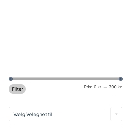
Min
Høj
Pris:
0 kr.
—
300 kr.
Filter
pris
pris
Vælg Velegnet til