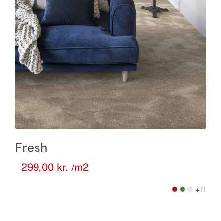
Fresh
299,00
kr.
/m2
+11