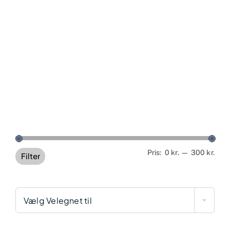
Min
Høj
Pris:
0 kr.
—
300 kr.
Filter
pris
pris
Vælg Velegnet til