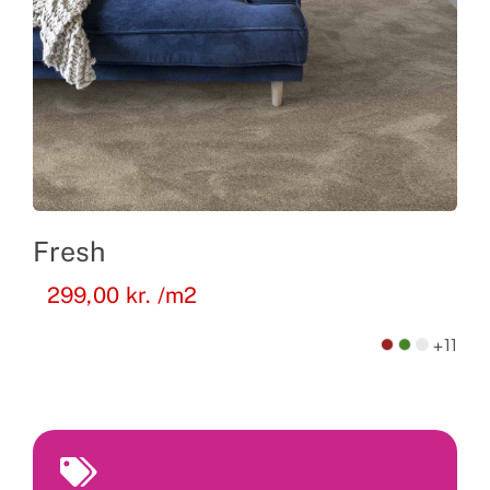
Fresh
299,00
kr.
/m2
+11