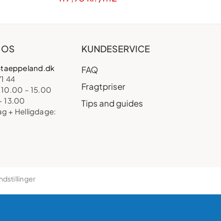
 OS
KUNDESERVICE
taeppeland.dk
FAQ
71 44
Fragtpriser
 10.00 – 15.00
– 13.00
Tips and guides
ag + Helligdage:
ndstillinger