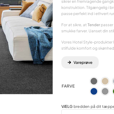
sikrer en fremragende gangk
konstruktion. Tilgængelig i 
passe perfekt ind i ethvert ru
For at sikre, at
Tender
passer i
smukke farver. Uanset din stil 
Vores Hotel Style-produkter l
stilfulde komfort og skønhe
Vareprøve
FARVE
VÆLG
bredden på dit tæppe