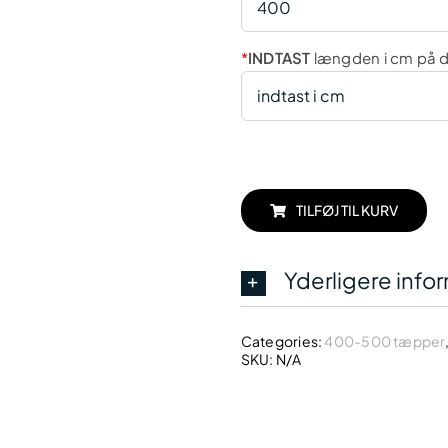
*
INDTAST
længden i cm på d
TILFØJ TIL KURV
Yderligere info
Categories:
400-500 tæpper
SKU:
N/A