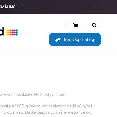
PMÅLING
Book Opmåling
 vores eksklusive Hotel Style-serie.
uvvægt på 1200 g/m² og en totalvægt på 1960 g/m²,
og holdbarhed. Dette tæppe udstråler elegance og