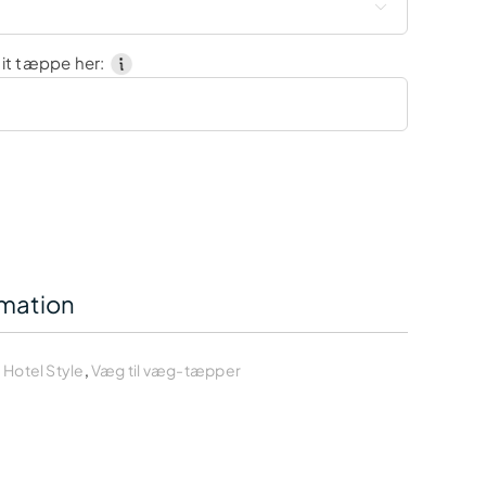

it tæppe her:
rmation
,
Hotel Style
,
Væg til væg-tæpper