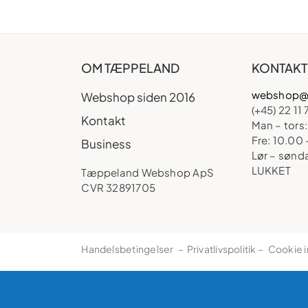
OM TÆPPELAND
KONTAKT
webshop@
Webshop siden 2016
(+45) 22 11 
Kontakt
Man – tors:
Fre: 10.00 
Business
Lør – sønd
LUKKET
Tæppeland Webshop ApS
CVR 32891705
Handelsbetingelser
–
Privatlivspolitik
–
Cookie i