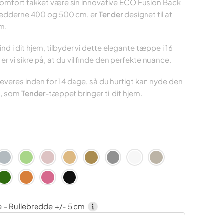
omfort takket være sin innovative ECO Fusion Back
bredderne 400 og 500 cm, er
Tender
designet til at
m.
nd i dit hjem, tilbyder vi dette elegante tæppe i 16
er vi sikre på, at du vil finde den perfekte nuance.
everes inden for 14 dage, så du hurtigt kan nyde den
d, som
Tender
-tæppet bringer til dit hjem.
 - Rullebredde +/- 5 cm