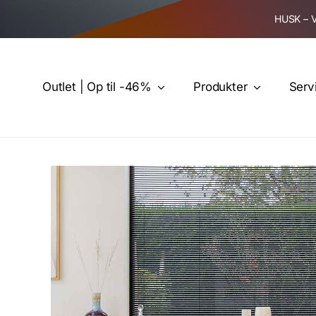
Skip
HUSK – 
to
content
Outlet | Op til -46%
Produkter
Serv