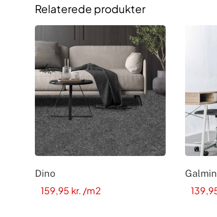
Relaterede produkter
Dino
Galmin
159,95
kr.
/m2
139,9