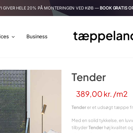
VI GIVER HELE 20% PÅ MONTERINGEN VED KØB —
BOOK GRATIS O
ices
Business
Tender
389,00
kr.
/m2
Tender
er et udsøgt tæppe fra
Med en solid tykkelse, en l
tilbyder
Tender
høj kvalitet 