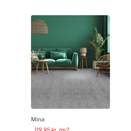
Mina
119,95
kr.
/m2