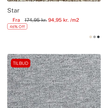
Star
Fra
174,95
kr.
94,95
kr.
/m2
46% Off
TILBUD