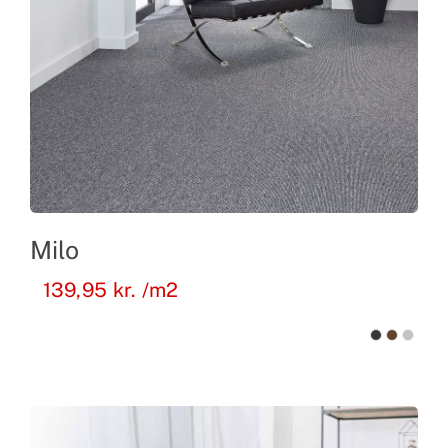
Milo
139,95
kr.
/m2