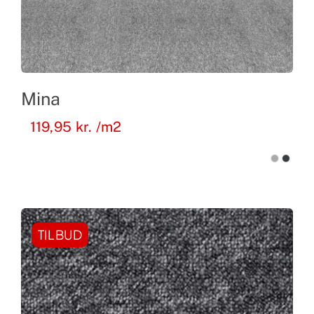
Mina
119,95
kr.
/m2
TILBUD