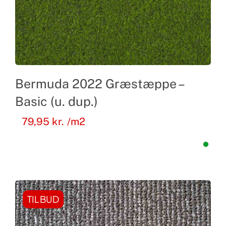
Bermuda 2022 Græstæppe –
Basic (u. dup.)
79,95
kr.
/m2
TILBUD