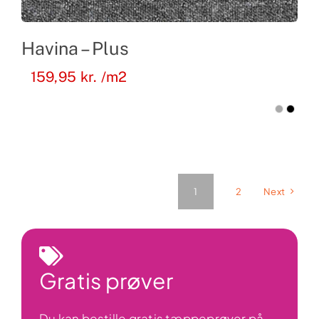
Havina – Plus
159,95
kr.
/m2
1
2
Next
Gratis prøver
Du kan bestille gratis tæppeprøver på