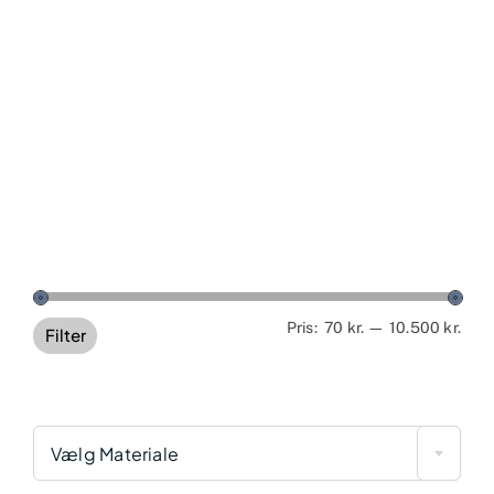
Min
Høj
Pris:
70 kr.
—
10.500 kr.
Filter
pris
pris
Vælg Materiale