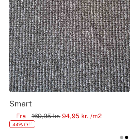
Smart
Fra
169,95
kr.
94,95
kr.
/m2
44% Off