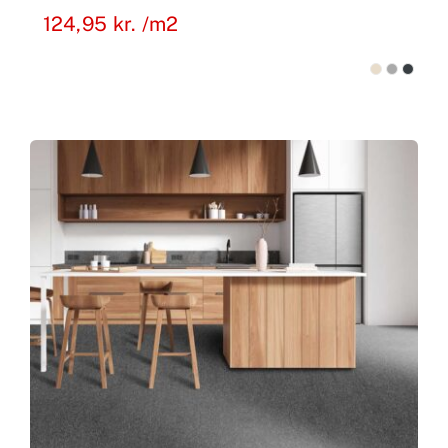
124,95
kr.
/m2