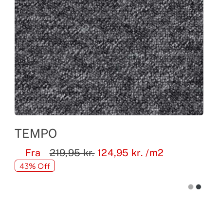
TEMPO
Fra
219,95
kr.
124,95
kr.
/m2
43% Off