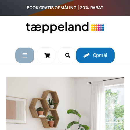
Skip
BOOK GRATIS OPMÅLING | 20% RABAT
to
content
Opmål