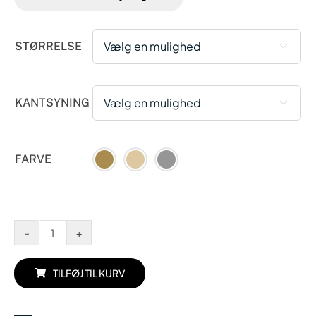
STØRRELSE

KANTSYNING

FARVE
Luna
antal
TILFØJ TIL KURV