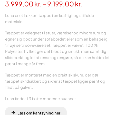
Prisinterval
3.999,00
kr.
–
9.199,00
kr.
3.999,00 k
Luna er et lækkert tæppe i en kraftigt og stilfulde
til
materiale.
9.199,00 kr
Tæppet er velegnet til stuer, værelser og mindre rum og
egner sig godt under sofabordet eller som en behagelig
tilføjelse til soveværelset. Tæppet er vævet i 100 %
Polyester, hvilket gør det blødt og smukt, men samtidig
slidstærkt og let at rense og rengøre, så du kan holde det
pænt i mange år frem.
Tæppet er monteret med en praktisk skum, der gør
tæppet skridsikkert og sikrer at tæppet ligger pænt og
fladt på gulvet.
Luna findes i 3 flotte moderne nuancer.
Læs om kantsyning her