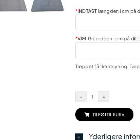
*
INDTAST
længden i cm på 
*
VÆLG
bredden i cm på dit
Tæppet får kantsyning. Tæpp
Romantica
specialmål
med
TILFØJ TIL KURV
kantsyning
antal
Yderligere info