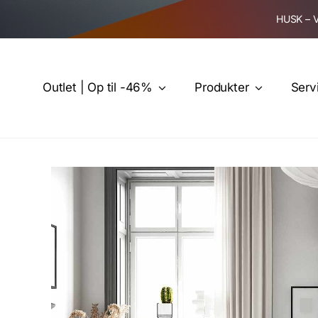
Skip
HUSK – 
to
content
Outlet | Op til -46%
Produkter
Serv