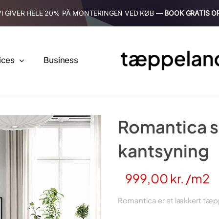
VI GIVER HELE 20% PÅ MONTERINGEN VED KØB —
BOOK GRATIS O
ices
Business
Romantica s
kantsyning
999,00
kr.
/m2
Romantica er et lækkert tæppe