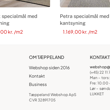
x specialmål med
Petra specialmål med
ning
kantsyning
,00
kr.
/m2
1.169,00
kr.
/m2
OM TÆPPELAND
KONTAKT
webshop@
Webshop siden 2016
(+45) 22 11 
Kontakt
Man – tors:
Fre: 10.00 
Business
Lør – sønd
LUKKET
Tæppeland Webshop ApS
CVR 32891705