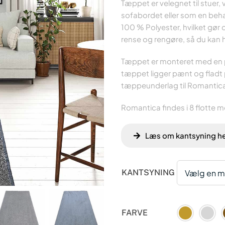
Tæppet er velegnet til stuer
sofabordet eller som en behag
100 % Polyester, hvilket gør 
rense og rengøre, så du kan 
Tæppet er monteret med en pra
tæppet ligger pænt og fladt 
tæppeunderlag til Romantic
Romantica findes i 8 flotte 
Læs om kantsyning h
KANTSYNING
FARVE