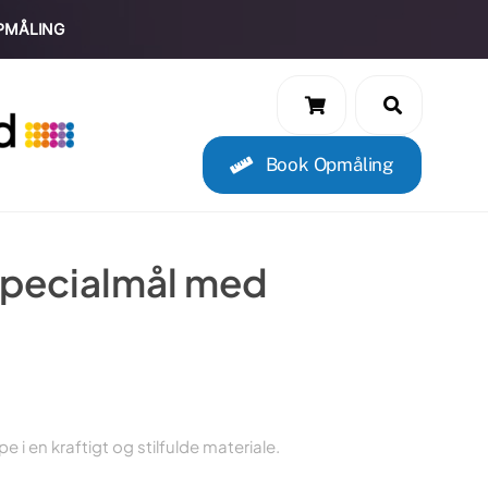
PMÅLING
Book Opmåling
pecialmål med
 i en kraftigt og stilfulde materiale.