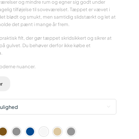
, værelser og mindre rum og egner sig godt under
elig tilføjelse til soveværelset. Tæppet er vævet i
det blødt og smukt, men samtidig slidstærkt og let at
holde det pænt i mange år frem.
ktisk filt, der gør tæppet skridsikkert og sikrer at
på gulvet. Du behøver derfor ikke købe et
a.
moderne nuancer.
er
