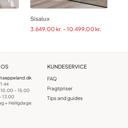
Sisalux
Prisinterva
3.649,00
kr.
–
10.499,00
kr.
3.649,00 k
til
10.499,00 
 OS
KUNDESERVICE
taeppeland.dk
FAQ
71 44
Fragtpriser
 10.00 – 15.00
– 13.00
Tips and guides
ag + Helligdage: