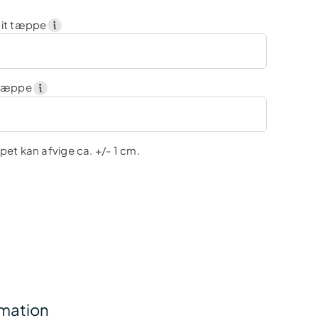
dit tæppe
 tæppe
et kan afvige ca. +/- 1 cm.
rmation