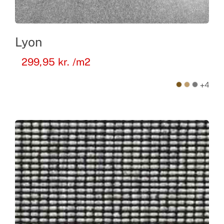
Lyon
299,95
kr.
/m2
+4