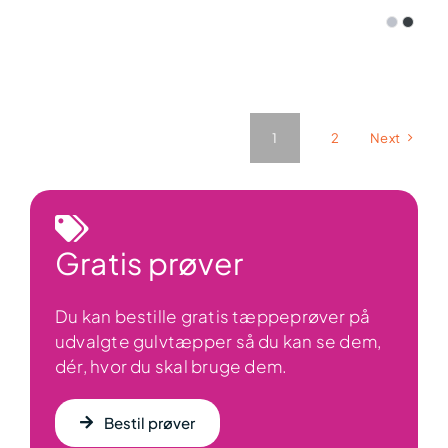
999,00 kr.
til
3.999,00 kr.
1
2
Next
Gratis prøver
Du kan bestille gratis tæppeprøver på
udvalgte gulvtæpper så du kan se dem,
dér, hvor du skal bruge dem.
Bestil prøver