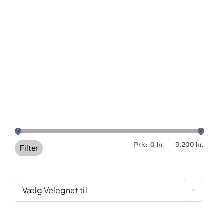
Min
Høj
Pris:
0 kr.
—
9.200 kr.
Filter
pris
pris
Vælg Velegnet til