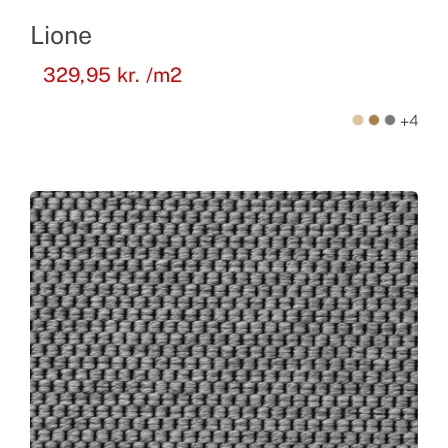
Lione
329,95
kr.
/m2
+4