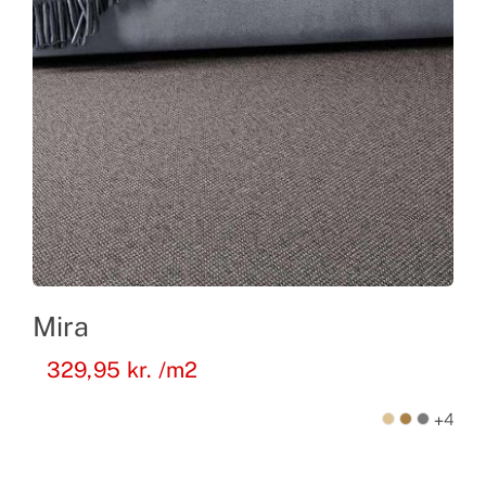
Mira
329,95
kr.
/m2
+4