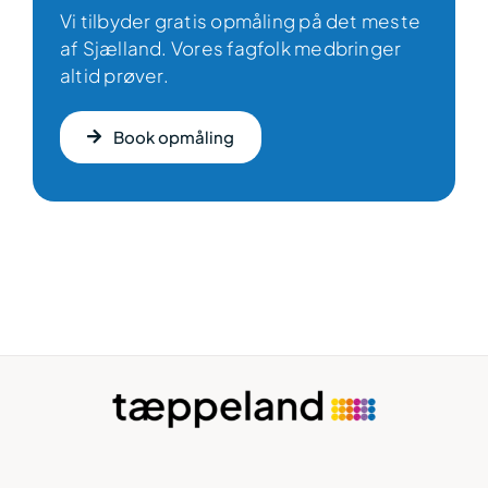
Vi tilbyder gratis opmåling på det meste
af Sjælland. Vores fagfolk medbringer
altid prøver.
Book opmåling