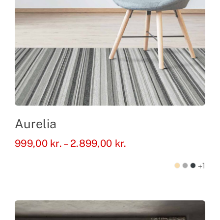
Aurelia
Prisinterval:
999,00
kr.
–
2.899,00
kr.
999,00 kr.
+1
til
2.899,00 kr.