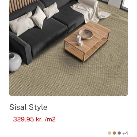
Sisal Style
329,95
kr.
/m2
+4