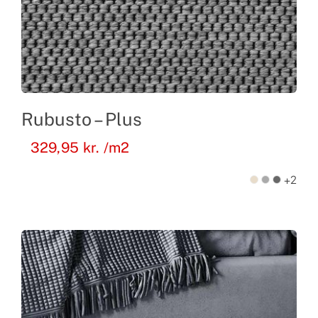
Rubusto – Plus
329,95
kr.
/m2
+2