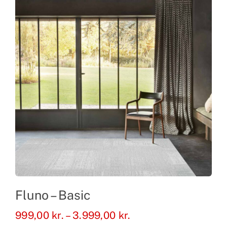
Fluno – Basic
Prisinterval:
999,00
kr.
–
3.999,00
kr.