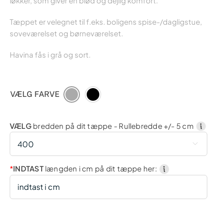
løkker, som giver en blød og dejlig komfort.
Tæppet er velegnet til f.eks. boligens spise-/dagligstue,
soveværelset og børneværelset.
Havina fås i grå og sort.
VÆLG FARVE
VÆLG
bredden på dit tæppe - Rullebredde +/- 5 cm

*
INDTAST
længden i cm på dit tæppe her: