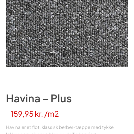
Havina – Plus
159,95
kr.
/m2
Havina er et flot, klassisk berber-tæppe med tykke