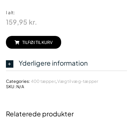
I alt:
159,95
kr.
TILFØJ TIL KURV
Yderligere information
Categories:
400 tæpper
,
Væg til væg-tæpper
SKU:
N/A
Relaterede produkter