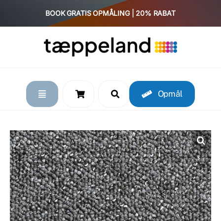
Skip
BOOK GRATIS OPMÅLING | 20% RABAT
to
content
Opmål