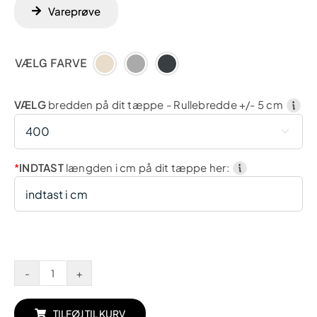
Vareprøve
VÆLG FARVE
VÆLG
bredden på dit tæppe - Rullebredde +/- 5 cm

*
INDTAST
længden i cm på dit tæppe her:
Camino
antal
TILFØJ TIL KURV