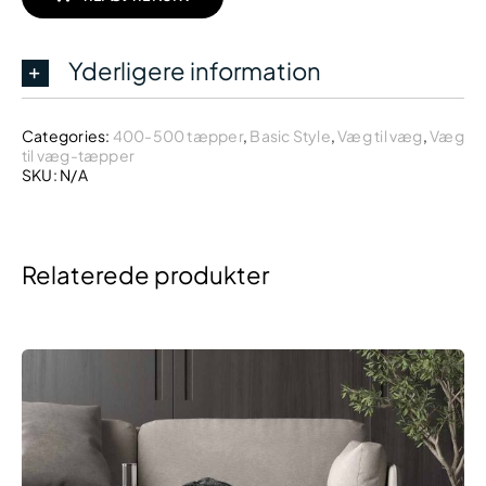
Yderligere information
Categories:
400-500 tæpper
,
Basic Style
,
Væg til væg
,
Væg
til væg-tæpper
SKU:
N/A
Relaterede produkter