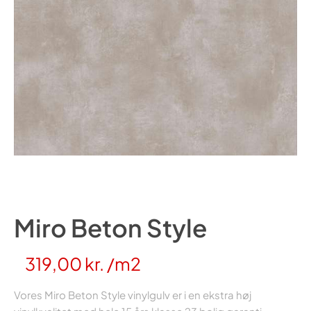
Miro Beton Style
319,00
kr.
/m2
Vores Miro Beton Style vinylgulv er i en ekstra høj