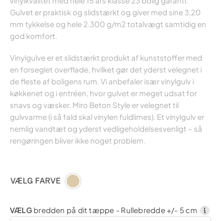
vinylkvalitet med hele 15 års klasse 23 bolig garanti.
Gulvet er praktisk og slidstærkt og giver med sine 3,20
mm tykkelse og hele 2.300 g/m2 totalvægt samtidig en
god komfort.
Vinylgulve er et slidstærkt produkt af kunststoffer med
en forseglet overflade, hvilket gør det yderst velegnet i
de fleste af boligens rum. Vi anbefaler især vinylgulv i
køkkenet og i entréen, hvor gulvet er meget udsat for
snavs og væsker. Miro Beton Style er velegnet til
gulvvarme (i så fald skal vinylen fuldlimes). Et vinylgulv er
nemlig vandtæt og yderst vedligeholdelsesvenligt – så
rengøringen bliver ikke noget problem.
VÆLG FARVE
VÆLG
bredden på dit tæppe - Rullebredde +/- 5 cm