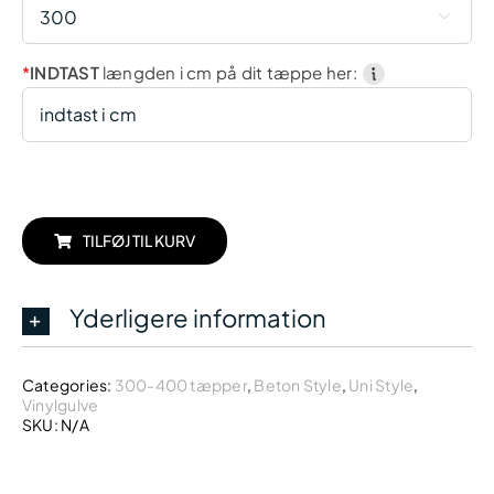

*
INDTAST
længden i cm på dit tæppe her:
TILFØJ TIL KURV
Yderligere information
Categories:
300-400 tæpper
,
Beton Style
,
Uni Style
,
Vinylgulve
SKU:
N/A