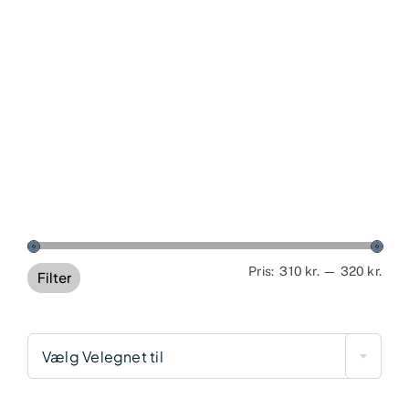
Min
Høj
Pris:
310 kr.
—
320 kr.
Filter
pris
pris
Vælg Velegnet til