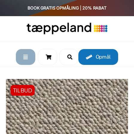
Skip
BOOK GRATIS OPMÅLING | 20% RABAT
to
content
Opmål
TILBUD