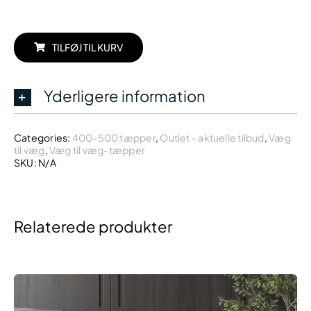
TILFØJ TIL KURV
Yderligere information
Categories:
400-500 tæpper
,
Outlet - aktuelle tilbud
,
Væg
til væg
,
Væg til væg-tæpper
SKU:
N/A
Relaterede produkter