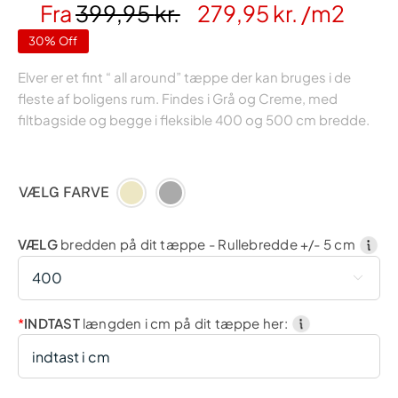
Fra
399,95
kr.
279,95
kr.
/m2
30% Off
Elver er et fint “ all around” tæppe der kan bruges i de
fleste af boligens rum. Findes i Grå og Creme, med
filtbagside og begge i fleksible 400 og 500 cm bredde.
VÆLG FARVE
VÆLG
bredden på dit tæppe - Rullebredde +/- 5 cm

*
INDTAST
længden i cm på dit tæppe her: