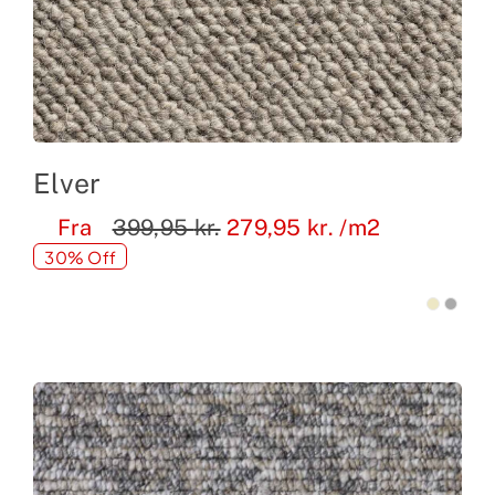
Elver
Fra
399,95
kr.
279,95
kr.
/m2
30% Off