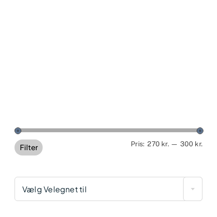
Min
Høj
Pris:
270 kr.
—
300 kr.
Filter
pris
pris
Vælg Velegnet til