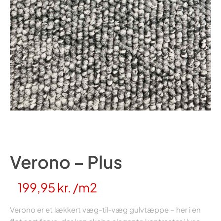
Verono – Plus
199,95
kr.
/m2
Verono er et lækkert væg-til-væg gulvtæppe – her i en