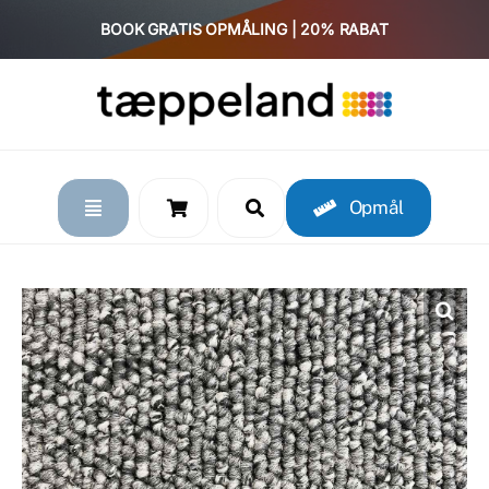
Skip
BOOK GRATIS OPMÅLING | 20% RABAT
to
content
Opmål