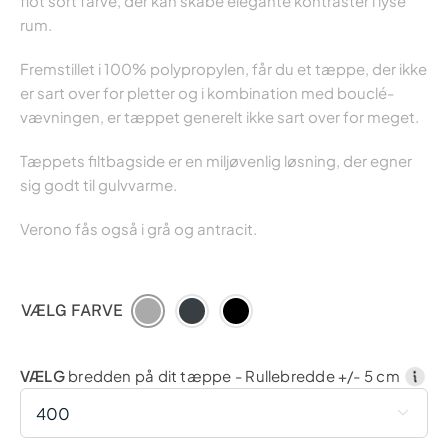
flot sort farve, der kan skabe elegante kontraster i lyse
rum.
Fremstillet i 100% polypropylen, får du et tæppe, der ikke
er sart over for pletter og i kombination med bouclé-
vævningen, er tæppet generelt ikke sart over for meget.
Tæppets filtbagside er en miljøvenlig løsning, der egner
sig godt til gulvvarme.
Verono fås også i grå og antracit.
VÆLG FARVE
VÆLG
bredden på dit tæppe - Rullebredde +/- 5 cm
