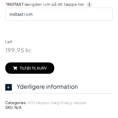
*
INDTAST
længden i cm på dit tæppe her:
I alt:
199,95
kr.
TILFØJ TIL KURV
Yderligere information
Categories:
400 tæpper
,
Væg til væg-tæpper
SKU:
N/A