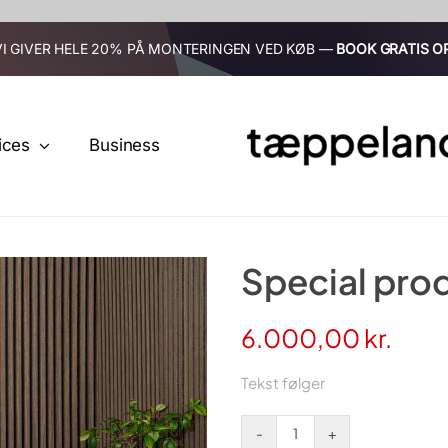
VI GIVER HELE 20% PÅ MONTERINGEN VED KØB —
BOOK GRATIS O
ices
Business
Special pro
6.000,00
kr.
Tekst følger
Special