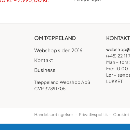
2.995,00 kr.
til
7.995,00 kr.
OM TÆPPELAND
KONTAKT
webshop@
Webshop siden 2016
(+45) 22 11 
Kontakt
Man – tors:
Fre: 10.00 
Business
Lør – sønd
LUKKET
Tæppeland Webshop ApS
CVR 32891705
Handelsbetingelser
–
Privatlivspolitik
–
Cookie i