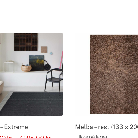
 – Extreme
Melba – rest (133 x 2
Prisinterval:
Ikke på lager
,00
kr.
–
7.995,00
kr.