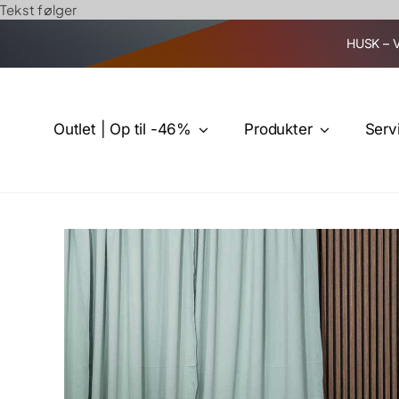
Skip
Tekst følger
to
HUSK – 
content
Outlet | Op til -46%
Produkter
Serv