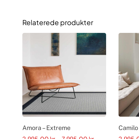
Relaterede produkter
Amora – Extreme
Camilo
Prisinterval:
2.995,00
kr.
–
7.995,00
kr.
2.995