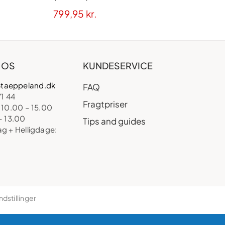
799,95
kr.
 OS
KUNDESERVICE
taeppeland.dk
FAQ
71 44
Fragtpriser
 10.00 – 15.00
– 13.00
Tips and guides
ag + Helligdage:
ndstillinger