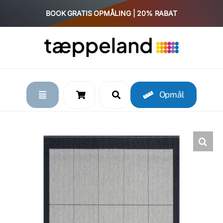
Skip
BOOK GRATIS OPMÅLING | 20% RABAT
to
content
Opmål