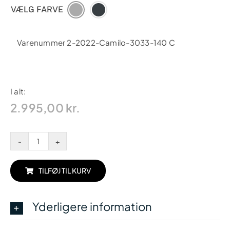
VÆLG FARVE
Varenummer 2-2022-Camilo-3033-140 C
2.995,00
kr.
I alt:
2.995,00
kr.
Camilo
-
Extreme
TILFØJ TIL KURV
antal
Yderligere information