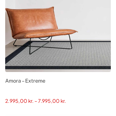
Amora – Extreme
Prisinterval:
2.995,00
kr.
–
7.995,00
kr.
2.995,00 kr.
til