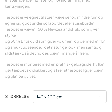
til
et spændende mønster og flot indramning med
kantsyningen.
7.995,00 k
Tæppet er velegnet til stuer, værelser og mindre rum og
egner sig godt under sofabordet eller spisebordet.
Tæppet er vævet i 50 % Newzealandsk uld som giver
styrke
og 50 % Britisk uld som giver volumen, og dermed et flot
og smukt udseende, i det naturlige look, men samtidig
slidstærkt, så det holdes pænt i mange år frem.
Tæppet er monteret med en praktisk gelbagside, hvilket
gør tæppet skridsikkert og sikrer at tæppet ligger pænt
og glat på gulvet.
STØRRELSE
