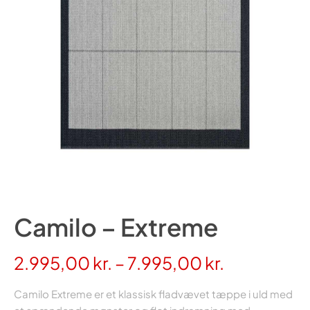
Camilo – Extreme
Prisinterva
2.995,00
kr.
–
7.995,00
kr.
2.995,00 k
Camilo Extreme er et klassisk fladvævet tæppe i uld med