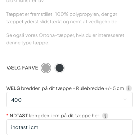
blokmønstret luv.
Tæppet er fremstillet i 100% polypropylen, der gør
tæppet yderst slidstærkt og nemt at vedligeholde.
Se også vores Ortona-tæpper, hvis du er interesseret i
denne type tæppe.
VÆLG FARVE
VÆLG
bredden på dit tæppe - Rullebredde +/- 5 cm

*
INDTAST
længden i cm på dit tæppe her: