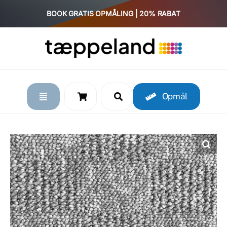
Skip
BOOK GRATIS OPMÅLING | 20% RABAT
to
content
Opmål