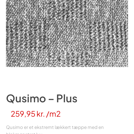
Qusimo – Plus
259,95
kr.
/m2
Qusimo er et ekstremt lækkert tæppe med en