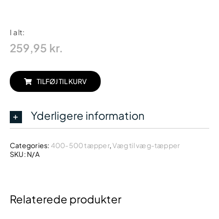
I alt:
259,95
kr.
TILFØJ TIL KURV
Yderligere information
Categories:
400-500 tæpper
,
Væg til væg-tæpper
SKU:
N/A
Relaterede produkter