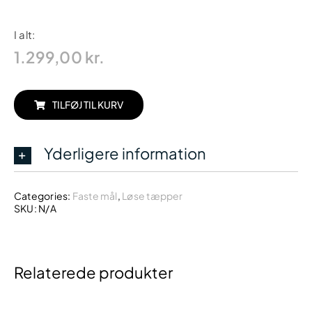
I alt:
1.299,00
kr.
TILFØJ TIL KURV
Yderligere information
Categories:
Faste mål
,
Løse tæpper
SKU:
N/A
Relaterede produkter