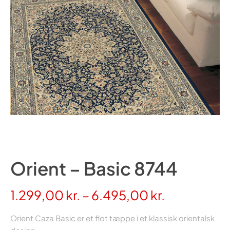
Orient – Basic 8744
Prisinterval
1.299,00
kr.
–
6.495,00
kr.
1.299,00 kr
Orient Caza Basic er et flot tæppe i et klassisk orientalsk