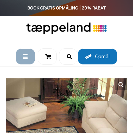
Skip
BOOK GRATIS OPMÅLING | 20% RABAT
to
content
Opmål