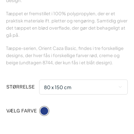
til
design.
6.495,00 k
Tæppet er fremstillet i 100% polypropylen, der er et
praktisk materiale ift. pletter og rengøring. Samtidig giver
det tæppet en blød overflade, der gør det behageligt at
gå på.
Tæppe-serien, Orient Caza Basic, findes i tre forskellige
designs, der hver fås i forskellige farver rød, creme og
beige (undtagen 8744, der kun fås i et blåt design).
STØRRELSE

VÆLG FARVE
1.299,00
kr.