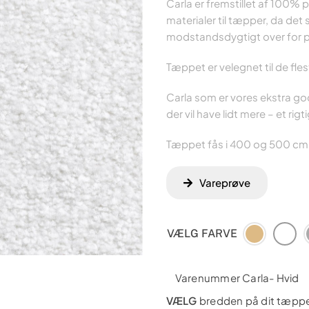
Carla er fremstillet af 100% 
materialer til tæpper, da det
modstandsdygtigt over for pl
Tæppet er velegnet til de fle
Carla som er vores ekstra god
der vil have lidt mere – et rigt
Tæppet fås i 400 og 500 cm br
Vareprøve
VÆLG FARVE
Varenummer Carla- Hvid
VÆLG
bredden på dit tæppe