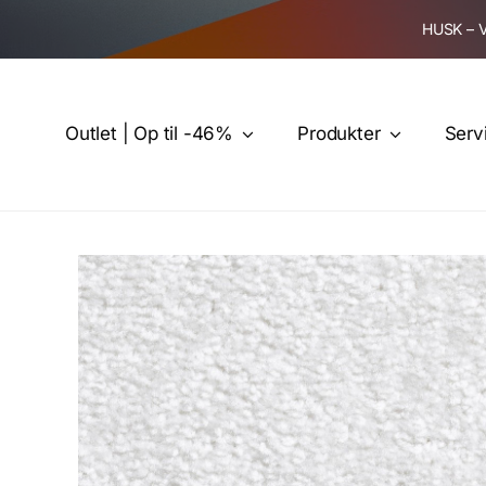
Skip
HUSK – 
to
content
Outlet | Op til -46%
Produkter
Serv