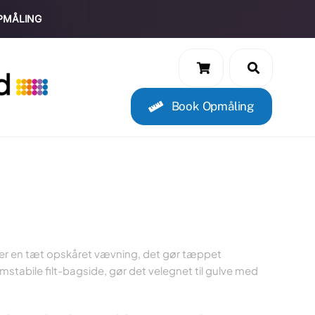
PMÅLING
Book Opmåling
er en tæt opskåret vævning, det gør tæppet
mstabile filt-bagside, gør det velegnet til gulve med