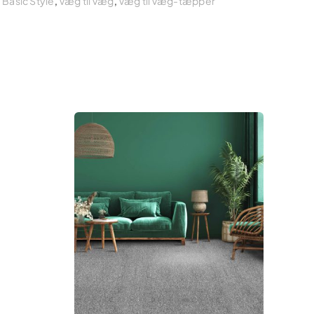
,
Basic Style
,
Væg til væg
,
Væg til væg-tæpper