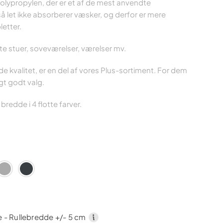
polypropylen, der er et af de mest anvendte
 så let ikke absorberer væsker, og derfor er mere
etter.
ste stuer, soveværelser, værelser mv.
e kvalitet, er en del af vores Plus-sortiment. For dem
igt godt valg.
edde i 4 flotte farver.
 - Rullebredde +/- 5 cm