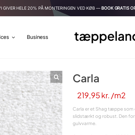
VI GIVER HELE 20% PÅ MONTERINGEN VED KØB —
BOOK GRATIS O
ices
Business
Carla
219,95
kr.
/m2
Carla er et Shag tæppe som 
slidstærkt og robust. Den for
gulvvarme.