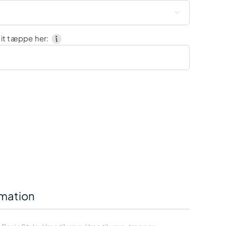

it tæppe her:
rmation