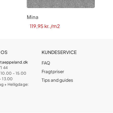
Mina
119,95
kr.
/m2
 OS
KUNDESERVICE
taeppeland.dk
FAQ
71 44
Fragtpriser
 10.00 – 15.00
– 13.00
Tips and guides
ag + Helligdage: