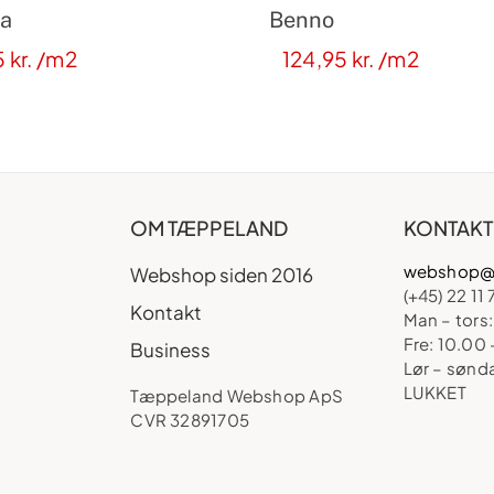
a
Benno
5
kr.
/m2
124,95
kr.
/m2
OM TÆPPELAND
KONTAKT
webshop@
Webshop siden 2016
(+45) 22 11 
Kontakt
Man – tors:
Fre: 10.00 
Business
Lør – sønd
LUKKET
Tæppeland Webshop ApS
CVR 32891705