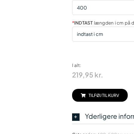
*
INDTAST
længden i cm på d
I alt:
219,95
kr.
TILFØJ TIL KURV
Yderligere info