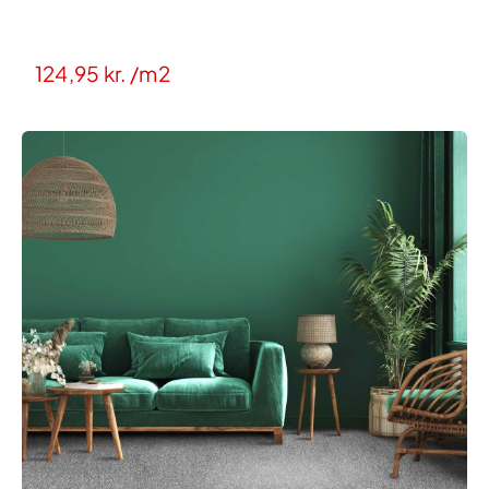
124,95
kr.
/m2