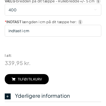
VÆLG
bredden på dit tæppe - Rullebredde +/- 5 cm

*
INDTAST
længden i cm på dit tæppe her:
I alt:
339,95
kr.
TILFØJ TIL KURV
Yderligere information