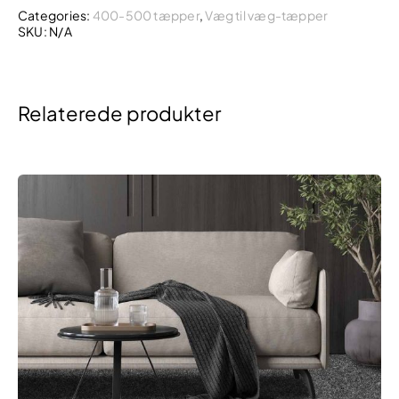
Categories:
400-500 tæpper
,
Væg til væg-tæpper
SKU:
N/A
Relaterede produkter