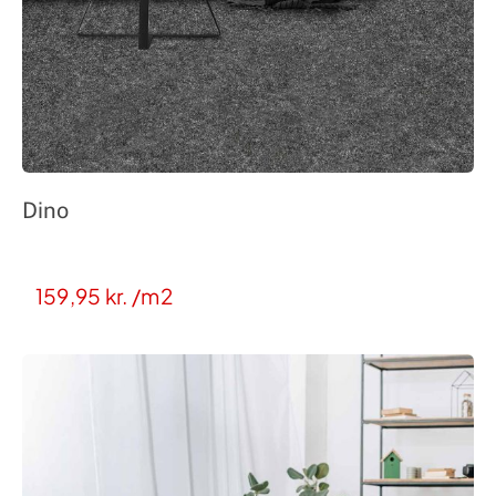
Dino
159,95
kr.
/m2