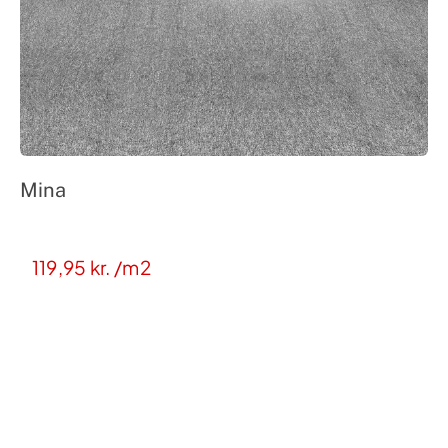
Mina
119,95
kr.
/m2