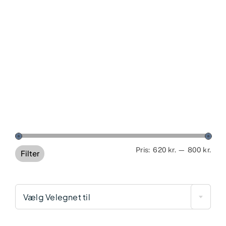
Min
Høj
Pris:
620 kr.
—
800 kr.
Filter
pris
pris
Vælg Velegnet til