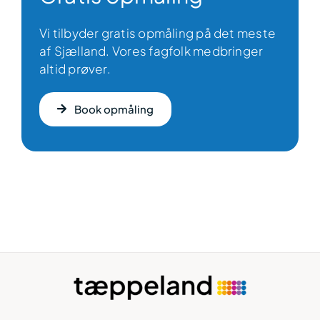
Vi tilbyder gratis opmåling på det meste
af Sjælland. Vores fagfolk medbringer
altid prøver.
Book opmåling