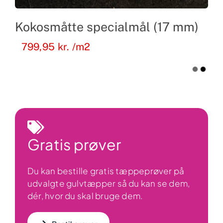
Kokosmåtte specialmål (17 mm)
799,95
kr.
/m2
Gratis prøver
Du kan bestille gratis tæppeprøver på
udvalgte gulvtæpper så du kan se dem,
dér, hvor du skal bruge dem.