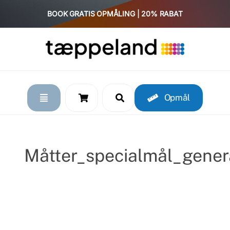
Skip
BOOK GRATIS OPMÅLING | 20% RABAT
to
content
Opmål
Måtter_specialmål_gener