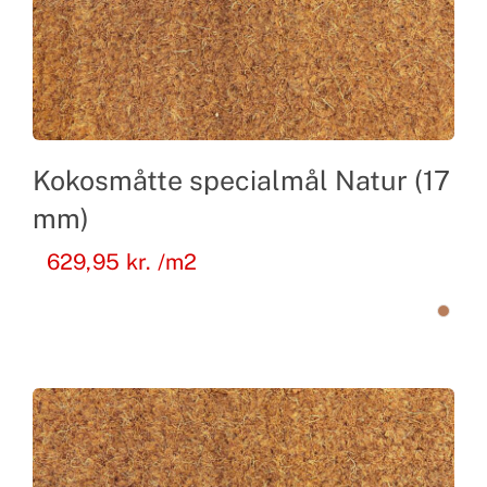
Kokosmåtte specialmål Natur (17
mm)
629,95
kr.
/m2