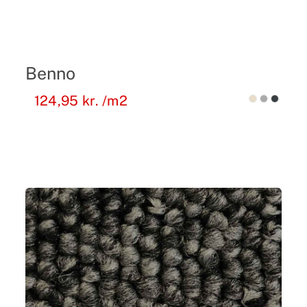
Benno
124,95
kr.
/m2