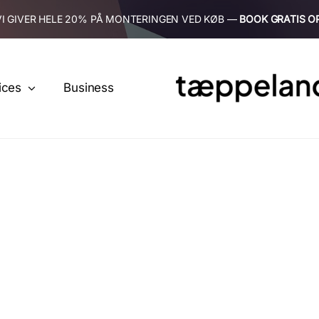
VI GIVER HELE 20% PÅ MONTERINGEN VED KØB —
BOOK GRATIS O
ices
Business