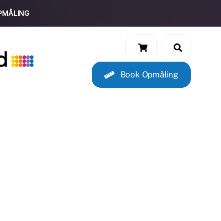
PMÅLING
Book Opmåling