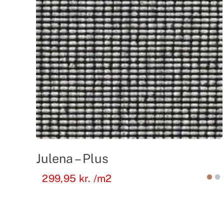
Julena – Plus
299,95
kr.
/m2