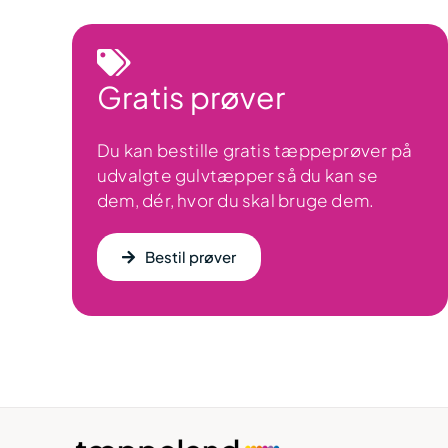
Gratis prøver
Du kan bestille gratis tæppeprøver på
udvalgte gulvtæpper så du kan se
dem, dér, hvor du skal bruge dem.
Bestil prøver