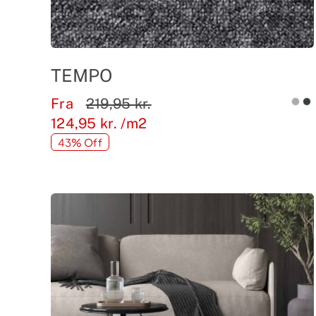
TEMPO
Fra
219,95
kr.
124,95
kr.
/m2
43% Off