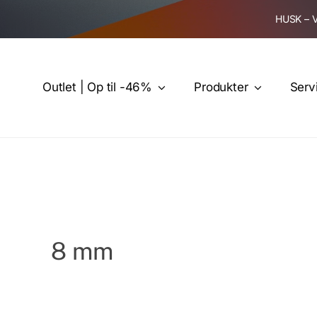
Skip
HUSK – 
to
content
Outlet | Op til -46%
Produkter
Serv
8 mm