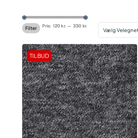
Mindste
Højeste
Pris:
120 kr.
—
330 kr.
Filter
Vælg Velegnet 
pris
pris
TILBUD