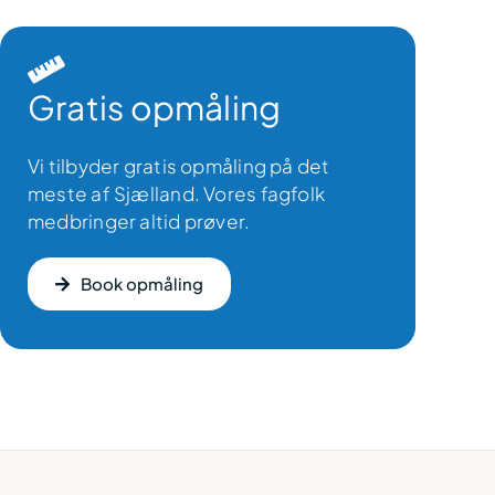
Gratis opmåling
Vi tilbyder gratis opmåling på det
meste af Sjælland. Vores fagfolk
medbringer altid prøver.
Book opmåling