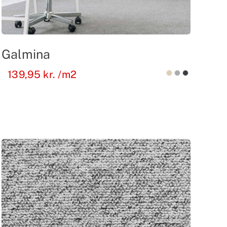
Galmina
139,95
kr.
/m2