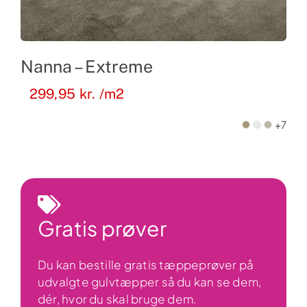
Nanna – Extreme
299,95
kr.
/m2
+7
Gratis prøver
Du kan bestille gratis tæppeprøver på
udvalgte gulvtæpper så du kan se dem,
dér, hvor du skal bruge dem.