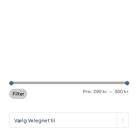
Min
Høj
Pris:
290 kr.
—
300 kr.
Filter
pris
pris
Vælg Velegnet til