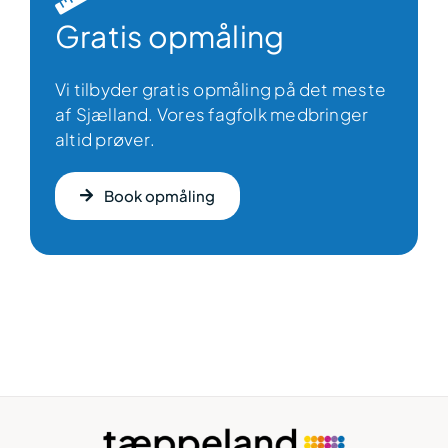
Gratis opmåling
Vi tilbyder gratis opmåling på det meste
af Sjælland. Vores fagfolk medbringer
altid prøver.
Book opmåling