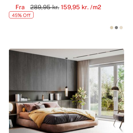
Fra
289,95
kr.
159,95
kr.
/m2
45% Off