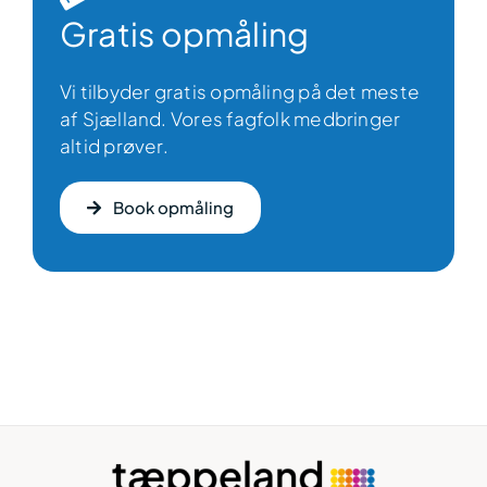
Gratis opmåling
Vi tilbyder gratis opmåling på det meste
af Sjælland. Vores fagfolk medbringer
altid prøver.
Book opmåling