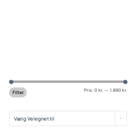
Min
Høj
Pris:
0 kr.
—
1.890 kr.
Filter
pris
pris
Vælg Velegnet til