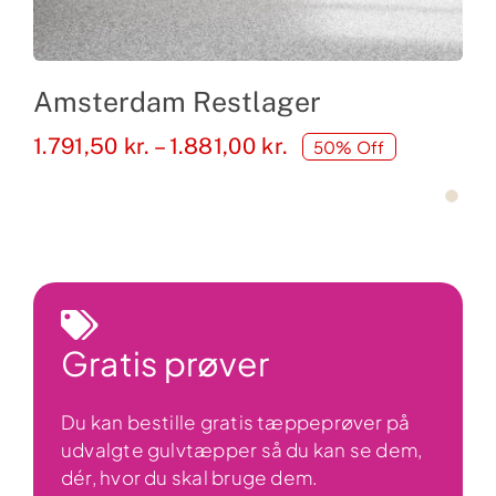
Amsterdam Restlager
Prisinterval:
1.791,50
kr.
–
1.881,00
kr.
50% Off
1.791,50 kr.
til
1.881,00 kr.
Gratis prøver
Du kan bestille gratis tæppeprøver på
udvalgte gulvtæpper så du kan se dem,
dér, hvor du skal bruge dem.