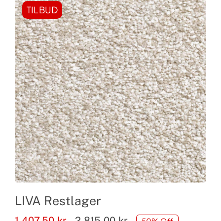
TILBUD
LIVA Restlager
1.407,50
kr.
2.815,00
kr.
50% Off