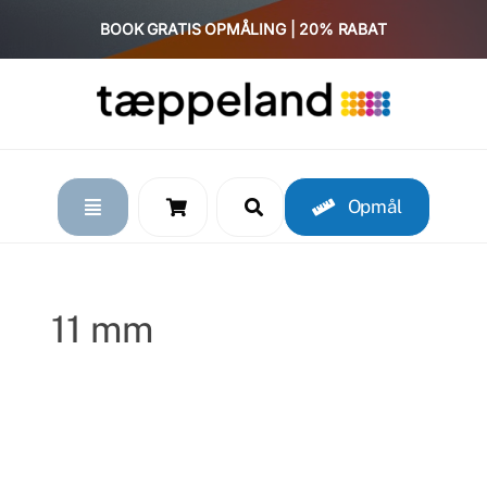
Skip
BOOK GRATIS OPMÅLING | 20% RABAT
to
content
Opmål
11 mm