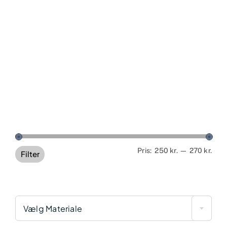
Min
Høj
Pris:
250 kr.
—
270 kr.
Filter
pris
pris
Vælg Materiale