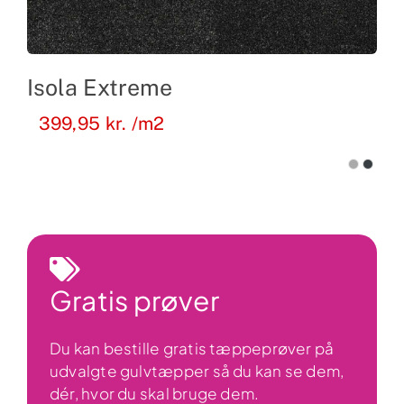
Isola Extreme
399,95
kr.
/m2
Gratis prøver
Du kan bestille gratis tæppeprøver på
udvalgte gulvtæpper så du kan se dem,
dér, hvor du skal bruge dem.