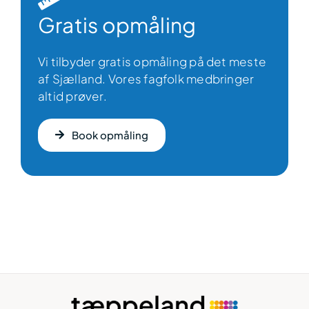
Gratis opmåling
Vi tilbyder gratis opmåling på det meste
af Sjælland. Vores fagfolk medbringer
altid prøver.
Book opmåling