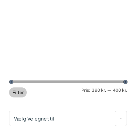
Min
Høj
Pris:
390 kr.
—
400 kr.
Filter
pris
pris
Vælg Velegnet til