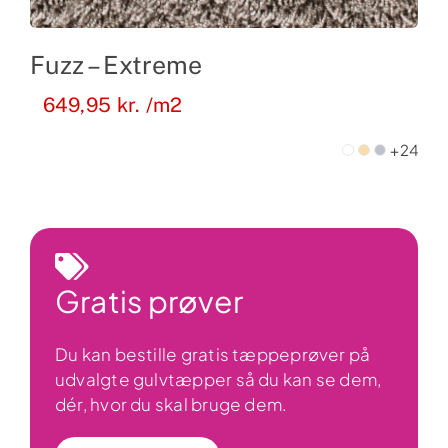
Fuzz – Extreme
649,95
kr.
/m2
+24
Gratis prøver
Du kan bestille gratis tæppeprøver på
udvalgte gulvtæpper så du kan se dem,
dér, hvor du skal bruge dem.