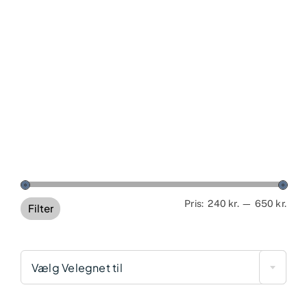
Min
Høj
Pris:
240 kr.
—
650 kr.
Filter
pris
pris
Vælg Velegnet til