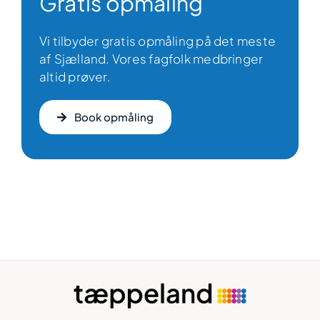
Gratis opmåling
Vi tilbyder gratis opmåling på det meste
af Sjælland. Vores fagfolk medbringer
altid prøver.
Book opmåling