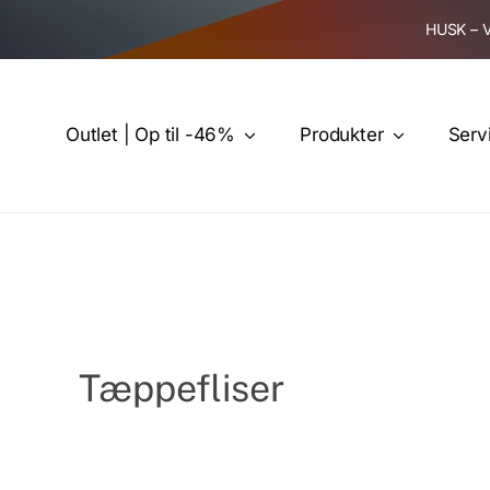
Skip
HUSK – 
to
content
Outlet | Op til -46%
Produkter
Serv
Tæppefliser