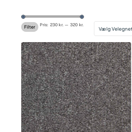
Mindste
Højeste
Pris:
230 kr.
—
320 kr.
Filter
Vælg Velegnet 
pris
pris