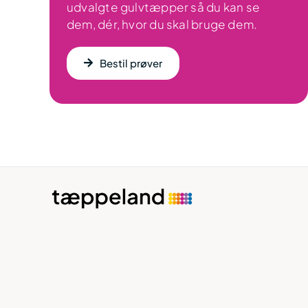
udvalgte gulvtæpper så du kan se
dem, dér, hvor du skal bruge dem.
Bestil prøver