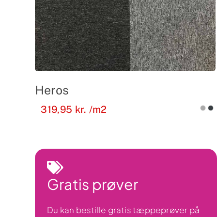
Heros
319,95
kr.
/m2
Gratis prøver
Du kan bestille gratis tæppeprøver på