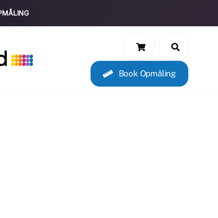
PMÅLING
Book Opmåling