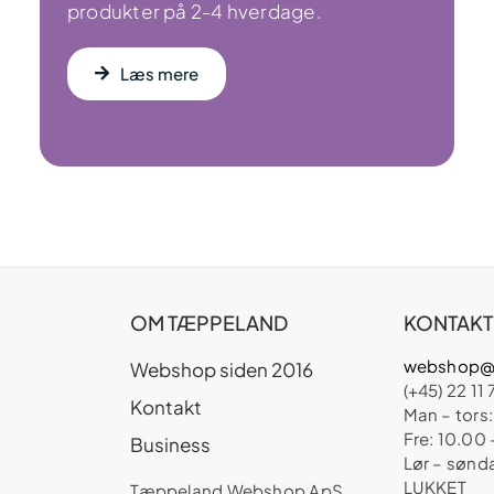
produkter på 2-4 hverdage.
Læs mere
OM TÆPPELAND
KONTAKT
webshop@
Webshop siden 2016
(+45) 22 11 
Kontakt
Man – tors:
Fre: 10.00 
Business
Lør – sønd
LUKKET
Tæppeland Webshop ApS