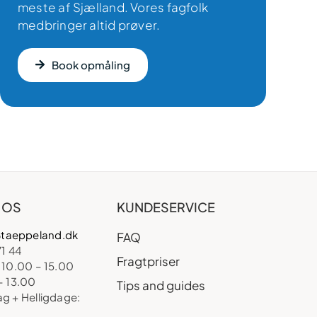
meste af Sjælland. Vores fagfolk
medbringer altid prøver.
Book opmåling
 OS
KUNDESERVICE
taeppeland.dk
FAQ
71 44
Fragtpriser
 10.00 – 15.00
– 13.00
Tips and guides
ag + Helligdage: