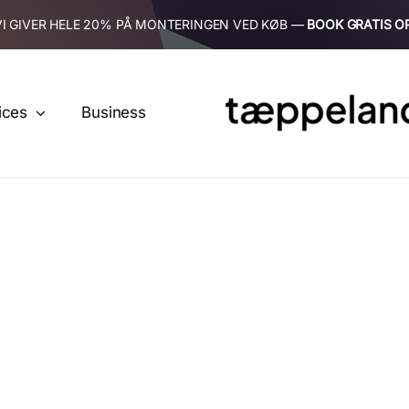
VI GIVER HELE 20% PÅ MONTERINGEN VED KØB —
BOOK GRATIS O
ices
Business