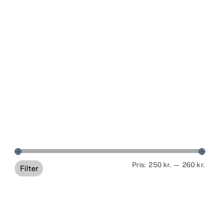
Min
Høj
Pris:
250 kr.
—
260 kr.
Filter
pris
pris