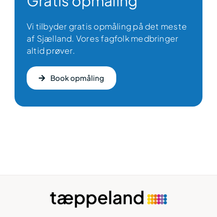
Gratis opmåling
Vi tilbyder gratis opmåling på det meste
af Sjælland. Vores fagfolk medbringer
altid prøver.
Book opmåling