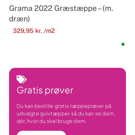
Grama 2022 Græstæppe – (m.
dræn)
329,95
kr.
/m2
Gratis prøver
Du kan bestille gratis tæppeprøver på
udvalgte gulvtæpper så du kan se dem,
dér, hvor du skal bruge dem.