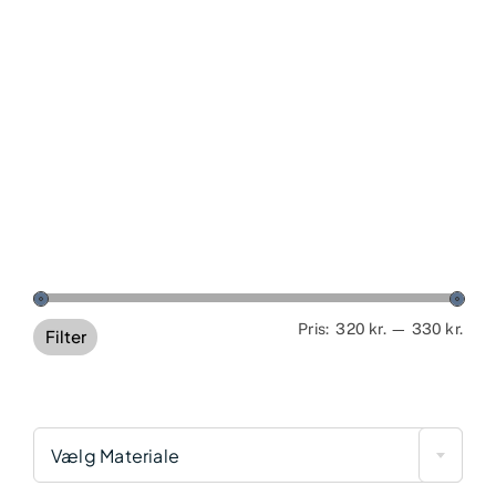
Min
Høj
Pris:
320 kr.
—
330 kr.
Filter
pris
pris
Vælg Materiale