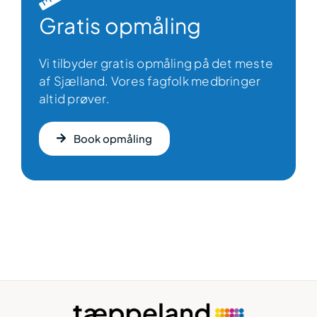
Gratis opmåling
Vi tilbyder gratis opmåling på det meste
af Sjælland. Vores fagfolk medbringer
altid prøver.
Book opmåling