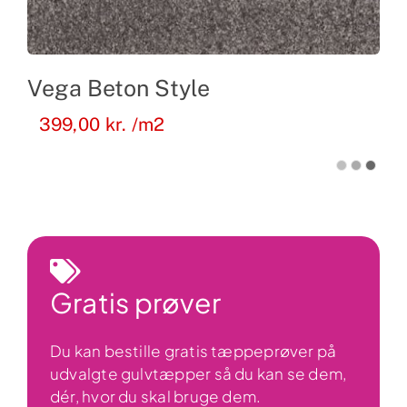
Vega Beton Style
399,00
kr.
/m2
Gratis prøver
Du kan bestille gratis tæppeprøver på
udvalgte gulvtæpper så du kan se dem,
dér, hvor du skal bruge dem.