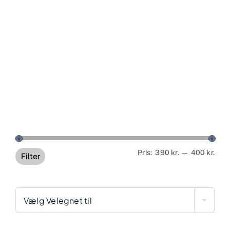
Min
Høj
Pris:
390 kr.
—
400 kr.
Filter
pris
pris
Vælg Velegnet til