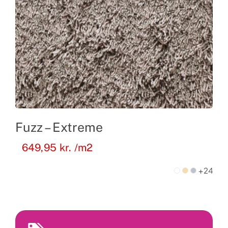
Fuzz – Extreme
649,95
kr.
/m2
+24