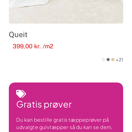
Queit
399,00
kr.
/m2
+21
Gratis prøver
Du kan bestille gratis tæppeprøver på
udvalgte gulvtæpper så du kan se dem,