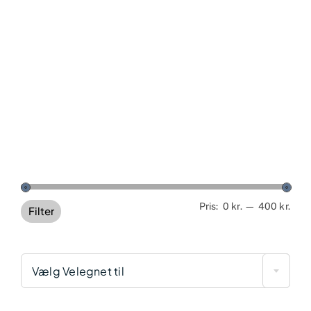
Min
Høj
Pris:
0 kr.
—
400 kr.
Filter
pris
pris
Vælg Velegnet til