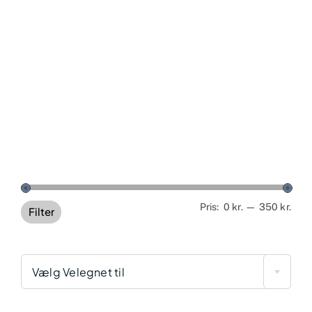
Min
Høj
Pris:
0 kr.
—
350 kr.
Filter
pris
pris
Vælg Velegnet til