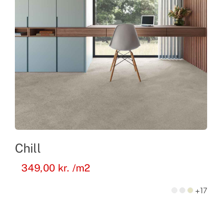
Chill
349,00
kr.
/m2
+17