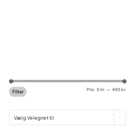
Min
Høj
Pris:
0 kr.
—
400 kr.
Filter
pris
pris
Vælg Velegnet til