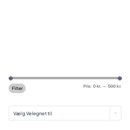
Min
Høj
Pris:
0 kr.
—
500 kr.
Filter
pris
pris
Vælg Velegnet til