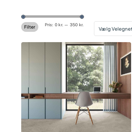
Mindste
Højeste
Pris:
0 kr.
—
350 kr.
Filter
Vælg Velegnet 
pris
pris