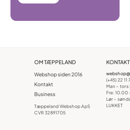
OM TÆPPELAND
KONTAKT
webshop@
Webshop siden 2016
(+45) 22 11 
Kontakt
Man – tors:
Fre: 10.00 
Business
Lør – sønd
LUKKET
Tæppeland Webshop ApS
CVR 32891705