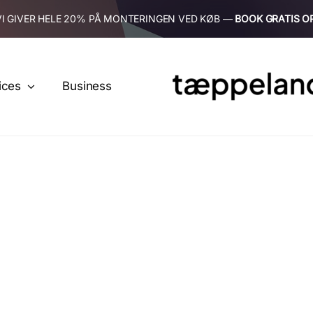
VI GIVER HELE 20% PÅ MONTERINGEN VED KØB —
BOOK GRATIS O
ices
Business