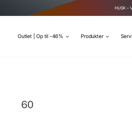
Skip
HUSK – 
to
content
Outlet | Op til -46%
Produkter
Serv
60