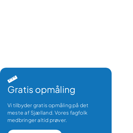
Gratis opmåling
Vi tilbyder gratis opmåling på det
meste af Sjælland. Vores fagfolk
medbringer altid prøver.