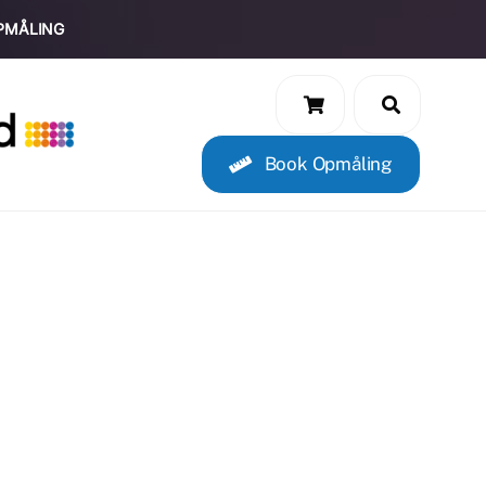
PMÅLING
Book Opmåling