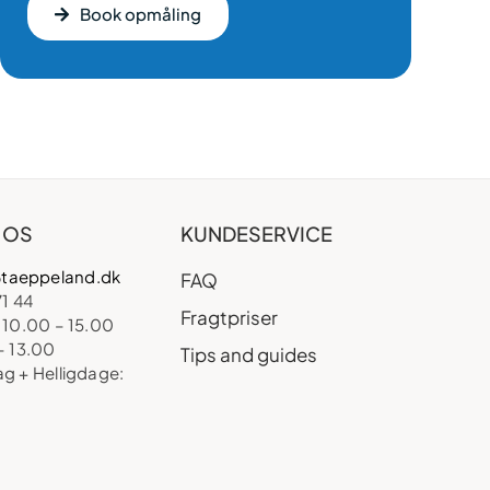
Book opmåling
 OS
KUNDESERVICE
taeppeland.dk
FAQ
71 44
Fragtpriser
 10.00 – 15.00
– 13.00
Tips and guides
ag + Helligdage: