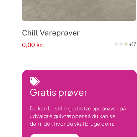
Chill Vareprøver
+17
0,00
kr.
Gratis prøver
Du kan bestille gratis tæppeprøver på
udvalgte gulvtæpper så du kan se
dem, dér, hvor du skal bruge dem.