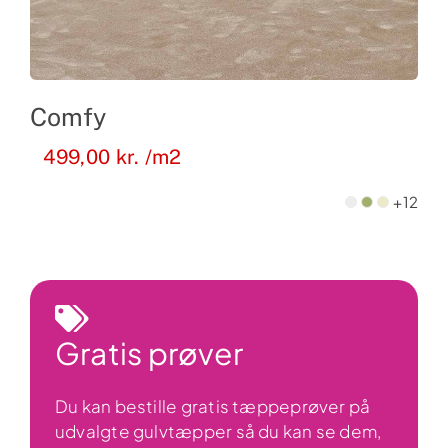
Comfy
499,00
kr.
/m2
+12
Gratis prøver
Du kan bestille gratis tæppeprøver på
udvalgte gulvtæpper så du kan se dem,