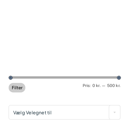
Min
Høj
Pris:
0 kr.
—
500 kr.
Filter
pris
pris
Vælg Velegnet til