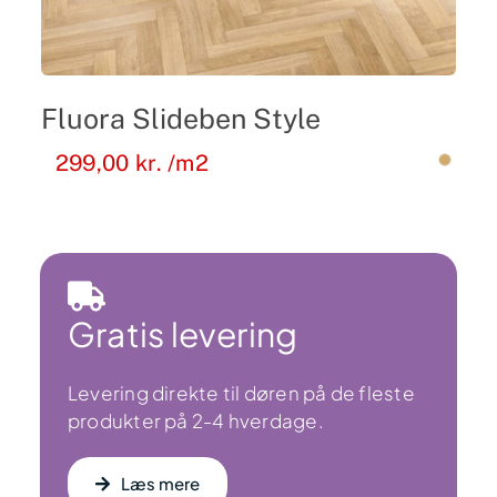
Fluora Slideben Style
299,00
kr.
/m2
Gratis levering
Levering direkte til døren på de fleste
produkter på 2-4 hverdage.
Læs mere