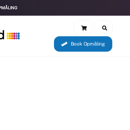
PMÅLING
Book Opmåling