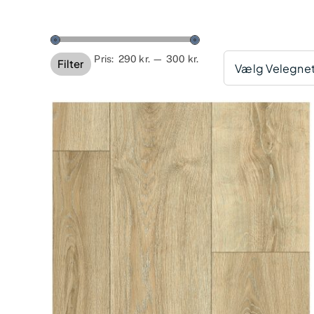
Mindste
Højeste
Pris:
290 kr.
—
300 kr.
Filter
Vælg Velegnet 
pris
pris