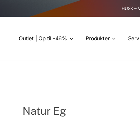
Skip
HUSK – 
to
content
Outlet | Op til -46%
Produkter
Serv
Natur Eg