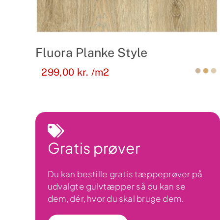
Fluora Planke Style
299,00
kr.
/m2
Gratis prøver
Du kan bestille gratis tæppeprøver på
udvalgte gulvtæpper så du kan se
dem, dér, hvor du skal bruge dem.