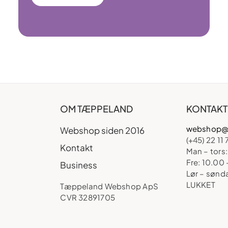
OM TÆPPELAND
KONTAKT
webshop@
Webshop siden 2016
(+45) 22 11 
Kontakt
Man – tors:
Fre: 10.00 
Business
Lør – sønd
LUKKET
Tæppeland Webshop ApS
CVR 32891705