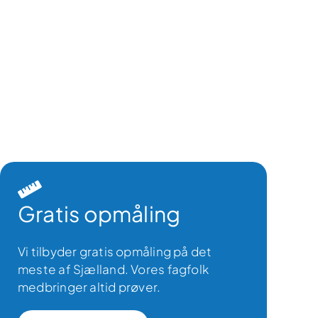
Gratis opmåling
Vi tilbyder gratis opmåling på det
meste af Sjælland. Vores fagfolk
medbringer altid prøver.