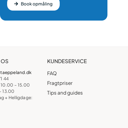
Book opmåling
 OS
KUNDESERVICE
taeppeland.dk
FAQ
71 44
Fragtpriser
 10.00 – 15.00
– 13.00
Tips and guides
ag + Helligdage: