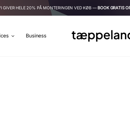
VI GIVER HELE 20% PÅ MONTERINGEN VED KØB —
BOOK GRATIS O
ices
Business