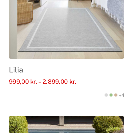
Lilia
Prisinterval:
999,00
kr.
–
2.899,00
kr.
999,00 kr.
+4
til
2.899,00 kr.