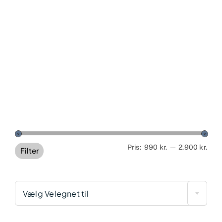
Min
Høj
Pris:
990 kr.
—
2.900 kr.
Filter
pris
pris
Vælg Velegnet til