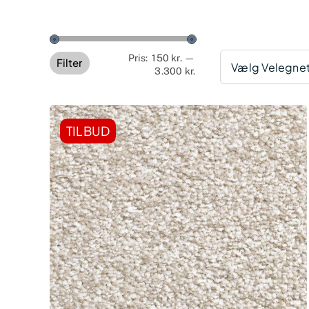
Mindste
Højeste
Pris:
150 kr.
—
Filter
Vælg Velegnet 
3.300 kr.
pris
pris
TILBUD