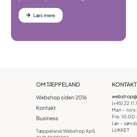
Læs mere
OM TÆPPELAND
KONTAKT
webshop@
Webshop siden 2016
(+45) 22 11 
Kontakt
Man – tors:
Fre: 10.00 
Business
Lør – sønd
LUKKET
Tæppeland Webshop ApS