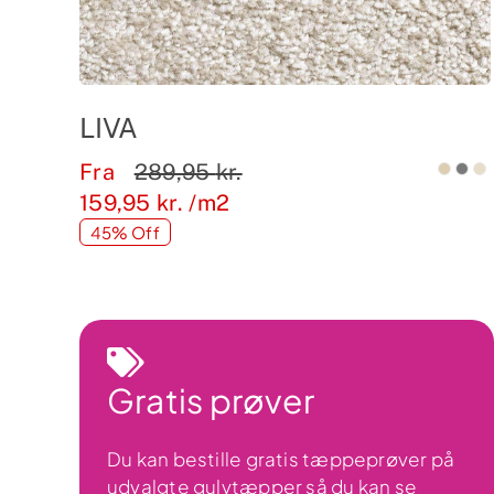
LIVA
Fra
289,95
kr.
159,95
kr.
/m2
45% Off
Gratis prøver
Du kan bestille gratis tæppeprøver på
udvalgte gulvtæpper så du kan se