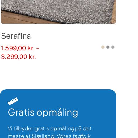
Serafina
1.599,00
kr.
–
Prisinterval:
3.299,00
kr.
1.599,00 kr.
til
3.299,00 kr.
Gratis opmåling
Vi tilbyder gratis opmåling på det
meste af Sjælland. Vores fagfolk