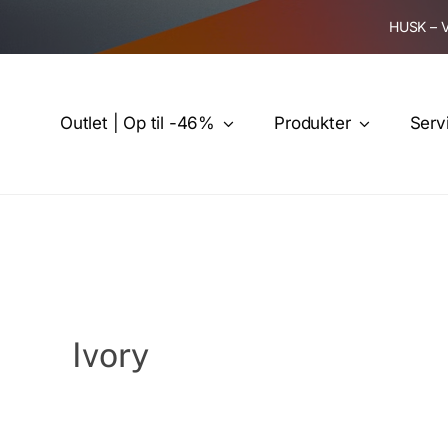
Skip
HUSK – 
to
content
Outlet | Op til -46%
Produkter
Serv
Ivory