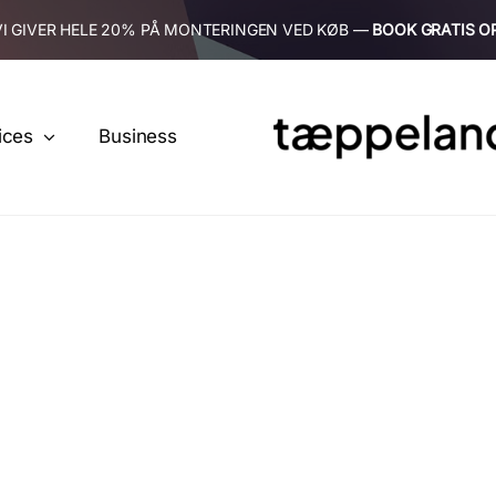
VI GIVER HELE 20% PÅ MONTERINGEN VED KØB —
BOOK GRATIS O
ices
Business