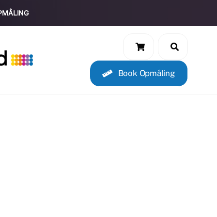
PMÅLING
Book Opmåling