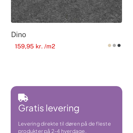
Dino
159,95
kr.
/m2
Gratis levering
Levering direkte til døren på de fleste
produkter på 2-4 hverdage.