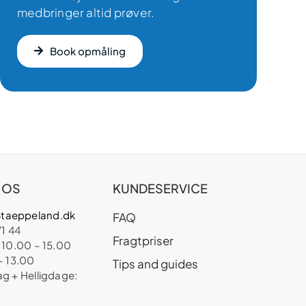
medbringer altid prøver.
Book opmåling
 OS
KUNDESERVICE
taeppeland.dk
FAQ
71 44
Fragtpriser
 10.00 – 15.00
– 13.00
Tips and guides
ag + Helligdage: