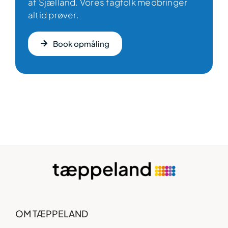
af Sjælland. Vores fagfolk medbringer
altid prøver.
Book opmåling
OM TÆPPELAND