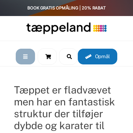
Skip
BOOK GRATIS OPMÅLING | 20% RABAT
to
content
Opmål
Tæppet er fladvævet
men har en fantastisk
struktur der tilføjer
dybde og karater til