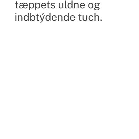
tæppets uldne og
indbtýdende tuch.