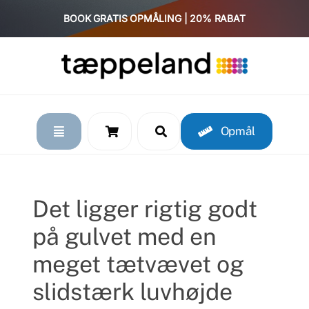
Skip
BOOK GRATIS OPMÅLING | 20% RABAT
to
content
Opmål
Det ligger rigtig godt
på gulvet med en
meget tætvævet og
slidstærk luvhøjde