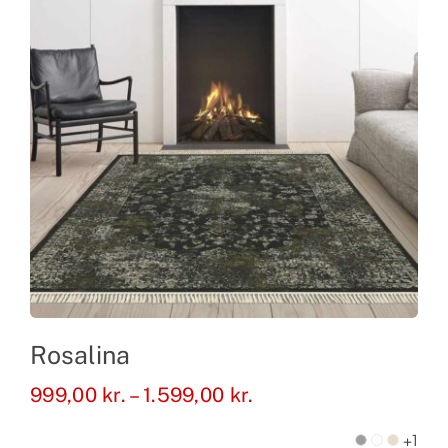
Rosalina
Prisinterval:
999,00
kr.
–
1.599,00
kr.
999,00 kr.
+1