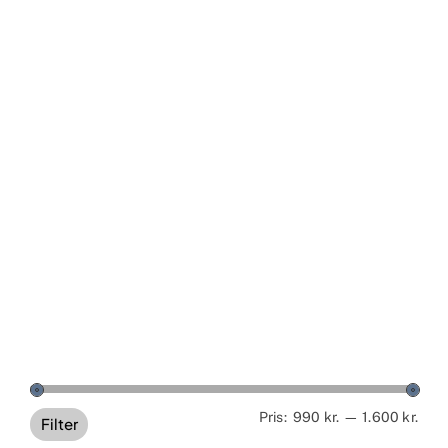
Min
Høj
Pris:
990 kr.
—
1.600 kr.
Filter
pris
pris